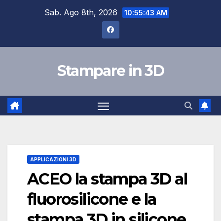
Salta
Sab. Ago 8th, 2026
10:55:43 AM
al
contenuto
Stampare in 3D
APPLICAZIONI 3D
ACEO la stampa 3D al
fluorosilicone e la
stampa 3D in silicone