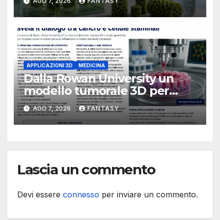
AGO 7, 2026
FANTASY
Florida Atlantic University
APPLICAZIONI 3D
MEDICINA
Dalla Rowan University un
modello tumorale 3D per
studiare il dialogo tra cancro
AGO 7, 2026
FANTASY
e cellule staminali
Lascia un commento
Devi essere
connesso
per inviare un commento.