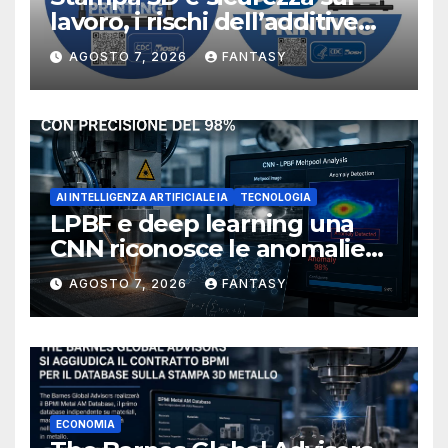
lavoro, i rischi dell’additive
manufacturing secondo
AGOSTO 7, 2026
FANTASY
NIOSH
AI INTELLIGENZA ARTIFICIALE IA
TECNOLOGIA
LPBF e deep learning una
CNN riconosce le anomalie
del bagno di fusione
AGOSTO 7, 2026
FANTASY
ECONOMIA