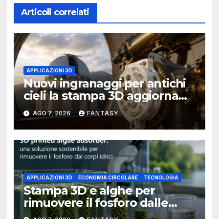
Articoli correlati
APPLICAZIONI 3D
Nuovi ingranaggi per antichi
cieli la stampa 3D aggiorna
un osservatorio del 1930 della
AGO 7, 2026
FANTASY
University of Arkansas at
Little Rock
APPLICAZIONI 3D
ECONOMIA CIRCOLARE
TECNOLOGIA
Stampa 3D e alghe per
rimuovere il fosforo dalle
acque il progetto della