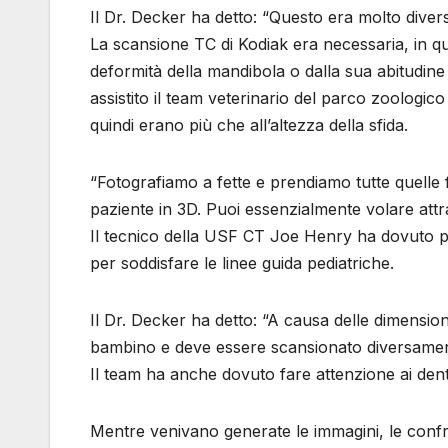
Il Dr. Decker ha detto: “Questo era molto dive
La scansione TC di Kodiak era necessaria, in q
deformità della mandibola o dalla sua abitudine
assistito il team veterinario del parco zoologic
quindi erano più che all’altezza della sfida.
“Fotografiamo a fette e prendiamo tutte quelle f
paziente in 3D. Puoi essenzialmente volare attra
Il tecnico della USF CT Joe Henry ha dovuto pri
per soddisfare le linee guida pediatriche.
Il Dr. Decker ha detto: “A causa delle dimensi
bambino e deve essere scansionato diversamen
Il team ha anche dovuto fare attenzione ai denti
Mentre venivano generate le immagini, le confro