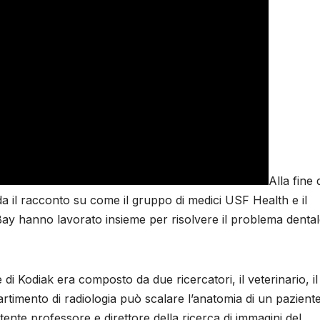
Alla fine 
a il racconto su come il gruppo di medici USF Health e il
y hanno lavorato insieme per risolvere il problema dental
e di Kodiak era composto da due ricercatori, il veterinario, il
partimento di radiologia può scalare l’anatomia di un pazient
te professore e direttore della ricerca di immagini del