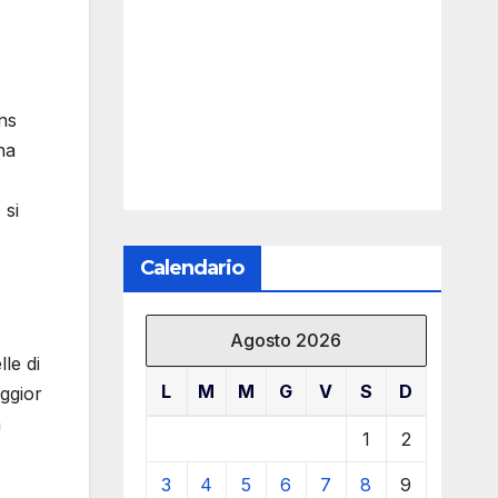
ns
na
 si
Calendario
Agosto 2026
le di
L
M
M
G
V
S
D
ggior
a
1
2
3
4
5
6
7
8
9