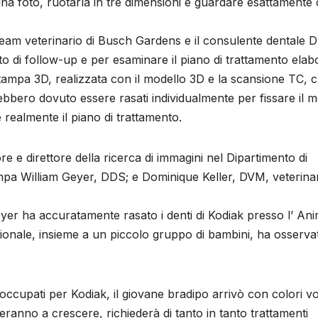
una foto, ruotarla in tre dimensioni e guardare esattamente
.
team veterinario di Busch Gardens e il consulente dentale D
di follow-up e per esaminare il piano di trattamento elab
stampa 3D, realizzata con il modello 3D e la scansione TC, 
ebbero dovuto essere rasati individualmente per fissare il 
e realmente il piano di trattamento.
e direttore della ricerca di immagini nel Dipartimento di
Tampa William Geyer, DDS; e Dominique Keller, DVM, veterina
yer ha accuratamente rasato i denti di Kodiak presso l’ Ani
sionale, insieme a un piccolo gruppo di bambini, ha osserva
cupati per Kodiak, il giovane bradipo arrivò con colori vo
eranno a crescere, richiederà di tanto in tanto trattamenti