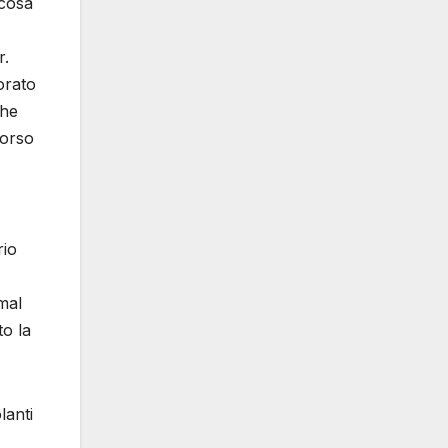
 cosa
r.
orato
che
morso
rio
mal
to la
lanti