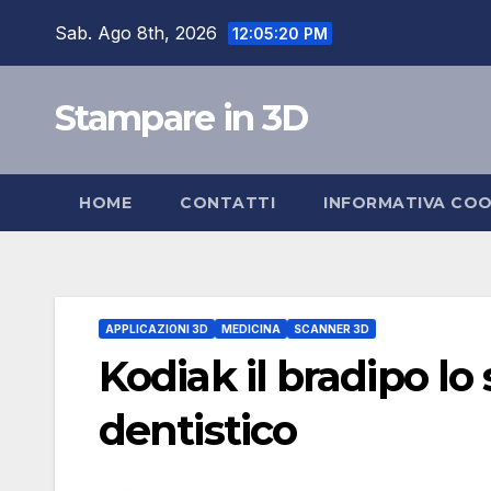
Salta
Sab. Ago 8th, 2026
12:05:21 PM
al
contenuto
Stampare in 3D
HOME
CONTATTI
INFORMATIVA COO
APPLICAZIONI 3D
MEDICINA
SCANNER 3D
Kodiak il bradipo lo
dentistico