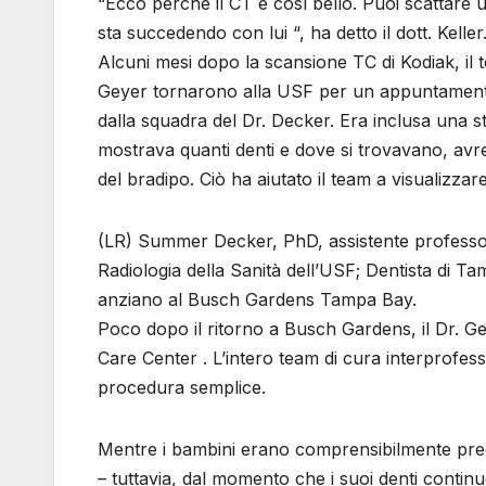
“Ecco perché il CT è così bello. Puoi scattare 
sta succedendo con lui “, ha detto il dott. Keller
Alcuni mesi dopo la scansione TC di Kodiak, il 
Geyer tornarono alla USF per un appuntamento 
dalla squadra del Dr. Decker. Era inclusa una 
mostrava quanti denti e dove si trovavano, avr
del bradipo. Ciò ha aiutato il team a visualizzar
(LR) Summer Decker, PhD, assistente professore 
Radiologia della Sanità dell’USF; Dentista di 
anziano al Busch Gardens Tampa Bay.
Poco dopo il ritorno a Busch Gardens, il Dr. Ge
Care Center . L’intero team di cura interprofes
procedura semplice.
Mentre i bambini erano comprensibilmente preoc
– tuttavia, dal momento che i suoi denti continu