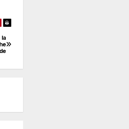
 la
che
de