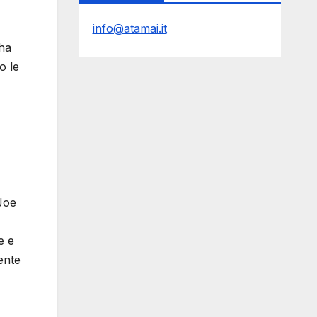
info@atamai.it
 ha
o le
 Joe
e e
ente