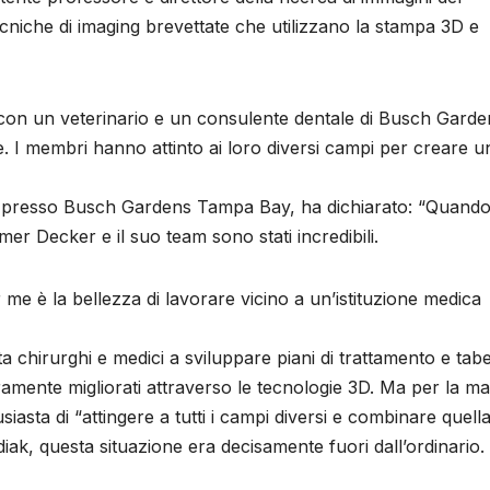
cniche di imaging brevettate che utilizzano la stampa 3D e
o con un veterinario e un consulente dentale di Busch Garde
 I membri hanno attinto ai loro diversi campi per creare u
r presso Busch Gardens Tampa Bay, ha dichiarato: “Quando
ummer Decker e il suo team sono stati incredibili.
me è la bellezza di lavorare vicino a un’istituzione medica
 chirurghi e medici a sviluppare piani di trattamento e tabel
amente migliorati attraverso le tecnologie 3D. Ma per la ma
siasta di “attingere a tutti i campi diversi e combinare quell
k, questa situazione era decisamente fuori dall’ordinario.