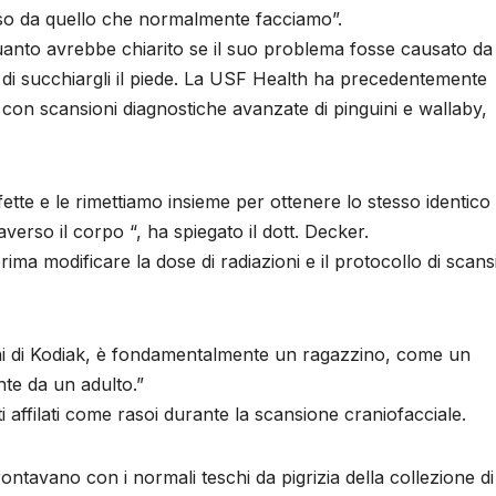
rso da quello che normalmente facciamo”.
uanto avrebbe chiarito se il suo problema fosse causato da
 di succhiargli il piede. La USF Health ha precedentemente
o con scansioni diagnostiche avanzate di pinguini e wallaby,
ette e le rimettiamo insieme per ottenere lo stesso identico
verso il corpo “, ha spiegato il dott. Decker.
ma modificare la dose di radiazioni e il protocollo di scan
oni di Kodiak, è fondamentalmente un ragazzino, come un
te da un adulto.”
 affilati come rasoi durante la scansione craniofacciale.
ntavano con i normali teschi da pigrizia della collezione di