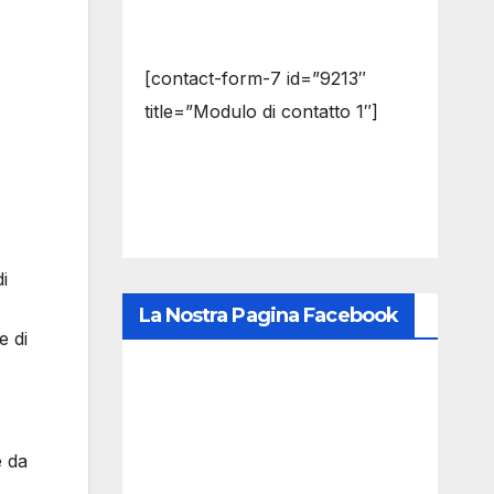
[contact-form-7 id=”9213″
title=”Modulo di contatto 1″]
di
La Nostra Pagina Facebook
e di
e da