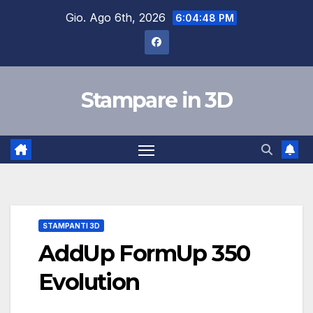
Salta
Gio. Ago 6th, 2026
6:04:49 PM
al
contenuto
Stampare in 3D
STAMPANTI 3D
AddUp FormUp 350
Evolution