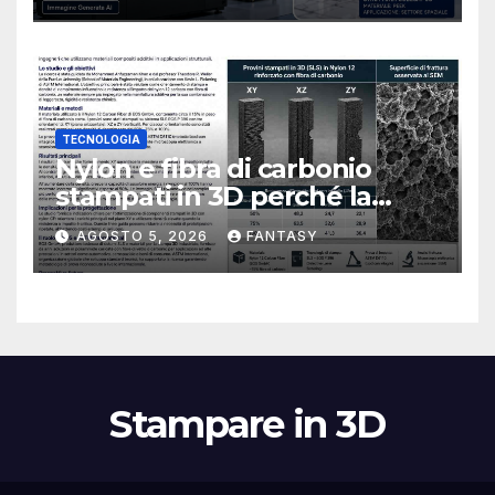
TECNOLOGIA
Nylon e fibra di carbonio
stampati in 3D perché la
resistenza agli urti dipende
AGOSTO 5, 2026
FANTASY
dal processo
Stampare in 3D