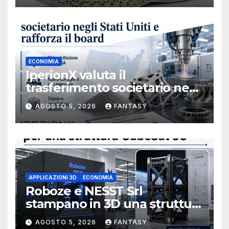
ECONOMIA
IperionX valuta il
trasferimento societario negli
Stati Uniti e rafforza il board,
AGOSTO 5, 2026
FANTASY
ha nominato Michael J.
Loparco amministratore
indipendente non esecutivo
APPLICAZIONI 3D
ECONOMIA
Roboze e NESST Srl
stampano in 3D una struttura
CubeSat 3U in Carbon PEEK
AGOSTO 5, 2026
FANTASY