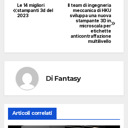
Le 14 migliori
Il team di ingegneria
Navigazione
stampanti 3d del
meccanica di HKU
2023
sviluppa una nuova
articoli
stampante 3D in
microscala per
etichette
anticontraffazione
multilivello
Di
Fantasy
Articoli correlati