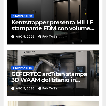
STAMPANTI 3D
Kentstrapper presenta MILLE
stampante FDM con volume
di stampa da un metro cubo
AGO 5, 2026
FANTASY
STAMPANTI 3D
GEFERTEC arcTitan stampa
3D WAAM del titanio in
camera inerte
AGO 5, 2026
FANTASY