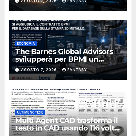
AGOSTO 7, 2026
FANTASY
ECONOMIA
The Barnes Global Advisors
svilupperà per BPMI un
database per la stampa 3D
AGOSTO 7, 2026
FANTASY
metallica destinata alla filiera
navale statunitense
ULTIME NOTIZIE
Multi-Agent CAD trasforma il
testo in CAD usando 116 volte
meno token