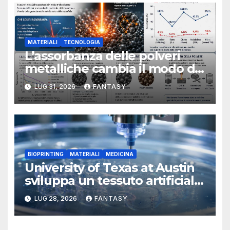
MATERIALI
TECNOLOGIA
L’assorbanza delle polveri
metalliche cambia il modo di
interpretare la fusione laser
LUG 31, 2026
FANTASY
BIOPRINTING
MATERIALI
MEDICINA
University of Texas at Austin
sviluppa un tessuto artificiale
stampabile in 3D che imita le
LUG 28, 2026
FANTASY
membrane dei tessuti