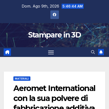
Salta
Dom. Ago 9th, 2026
5:46:45 AM
al
contenuto
Stampare in 3D
MATERIALI
Aeromet International
con la sua polvere di
fabbricazione additiva