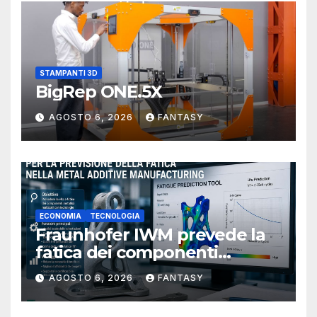
STAMPANTI 3D
BigRep ONE.5X
AGOSTO 6, 2026
FANTASY
ECONOMIA
TECNOLOGIA
Fraunhofer IWM prevede la
fatica dei componenti
metallici stampati in 3D
AGOSTO 6, 2026
FANTASY