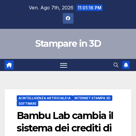
Salta
Ven. Ago 7th, 2026
11:01:17 PM
al
contenuto
Stampare in 3D
AI INTELLIGENZA ARTIFICIALE IA
INTERNET STAMPA 3D
SOFTWARE
Bambu Lab cambia il
sistema dei crediti di