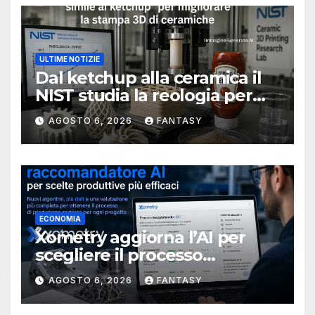
ULTIME NOTIZIE
Dal ketchup alla ceramica il
NIST studia la reologia per
rendere più affidabile la
AGOSTO 6, 2026
FANTASY
stampa 3D
ECONOMIA
Xometry aggiorna l’AI per
scegliere il processo
produttivo più adatto
AGOSTO 6, 2026
FANTASY