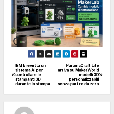
IBM brevetta un
ParamaCraft Lite
Navigazione
sistema AI per
arriva su MakerWorld
controllare le
modelli 3D
articoli
stampanti 3D
personalizzabili
durante la stampa
senza partire da zero