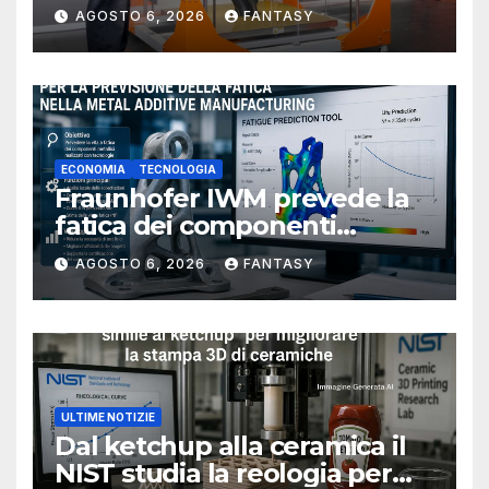
AGOSTO 6, 2026
FANTASY
ECONOMIA
TECNOLOGIA
Fraunhofer IWM prevede la
fatica dei componenti
metallici stampati in 3D
AGOSTO 6, 2026
FANTASY
ULTIME NOTIZIE
Dal ketchup alla ceramica il
NIST studia la reologia per