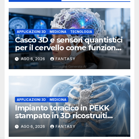
APPLICAZIONI 3D
MEDICINA
TECNOLOGIA
Casco 3D e sensori quantistici
per il cervello come funziona
l’OPM-MEG
AGO 6, 2026
FANTASY
APPLICAZIONI 3D
MEDICINA
Impianto toracico in PEKK
stampato in 3D ricostruiti
sterno e costole dopo un
AGO 6, 2026
FANTASY
tumore raro