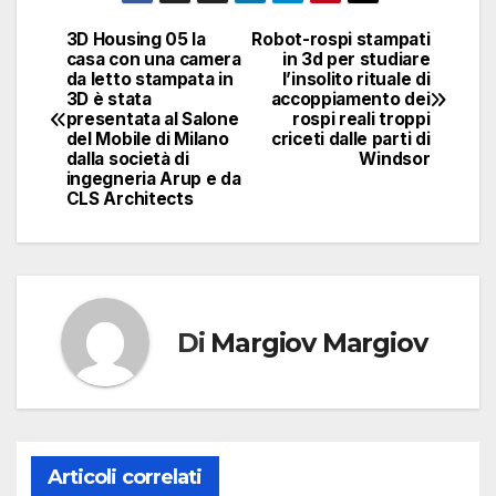
3D Housing 05 la
Robot-rospi stampati
Navigazione
casa con una camera
in 3d per studiare
da letto stampata in
l’insolito rituale di
articoli
3D è stata
accoppiamento dei
presentata al Salone
rospi reali troppi
del Mobile di Milano
criceti dalle parti di
dalla società di
Windsor
ingegneria Arup e da
CLS Architects
Di
Margiov Margiov
Articoli correlati