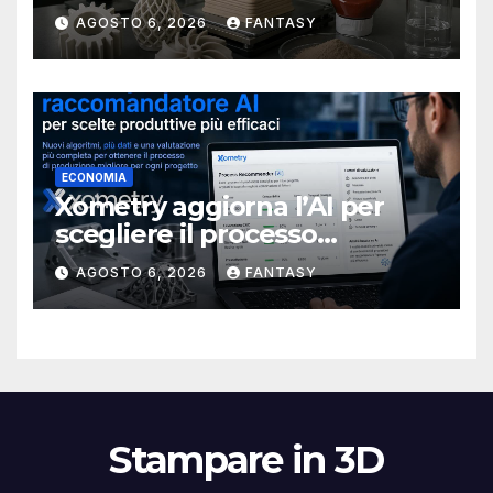
rendere più affidabile la
AGOSTO 6, 2026
FANTASY
stampa 3D
ECONOMIA
Xometry aggiorna l’AI per
scegliere il processo
produttivo più adatto
AGOSTO 6, 2026
FANTASY
Stampare in 3D