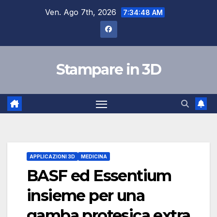
Salta
Ven. Ago 7th, 2026
7:34:49 AM
al
contenuto
Stampare in 3D
APPLICAZIONI 3D
MEDICINA
BASF ed Essentium
insieme per una
gamba protesica extra