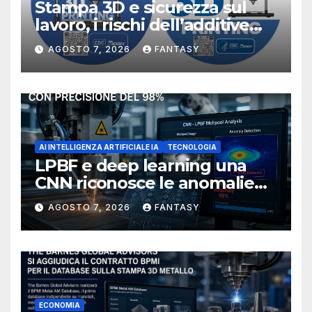
Stampa 3D e sicurezza sul
lavoro, i rischi dell’additive
manufacturing secondo
AGOSTO 7, 2026
FANTASY
NIOSH
AI INTELLIGENZA ARTIFICIALE IA
TECNOLOGIA
LPBF e deep learning una
CNN riconosce le anomalie
del bagno di fusione
AGOSTO 7, 2026
FANTASY
ECONOMIA