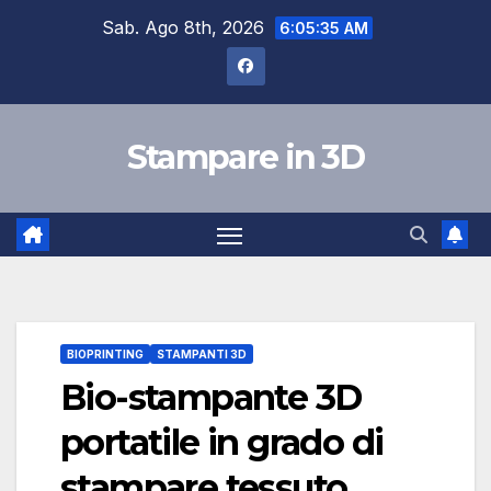
Skip
Sab. Ago 8th, 2026
6:05:36 AM
to
content
Stampare in 3D
BIOPRINTING
STAMPANTI 3D
Bio-stampante 3D
portatile in grado di
stampare tessuto