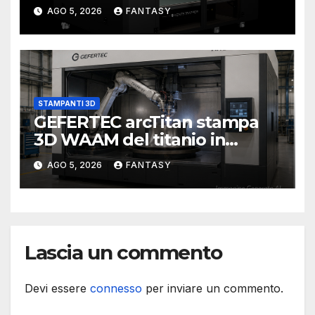
di stampa da un metro cubo
AGO 5, 2026
FANTASY
STAMPANTI 3D
GEFERTEC arcTitan stampa
3D WAAM del titanio in
camera inerte
AGO 5, 2026
FANTASY
Lascia un commento
Devi essere
connesso
per inviare un commento.