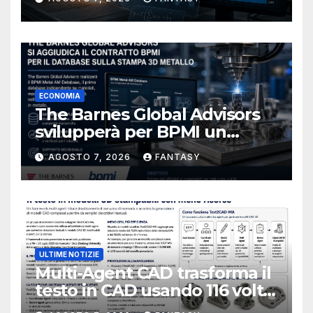
ECONOMIA
The Barnes Global Advisors
svilupperà per BPMI un
database per la stampa 3D
AGOSTO 7, 2026
FANTASY
metallica destinata alla filiera
navale statunitense
ULTIME NOTIZIE
Multi-Agent CAD trasforma il
testo in CAD usando 116 volte
meno token