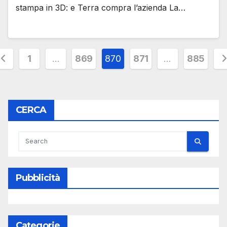
stampa in 3D: e Terra compra l’azienda La…
aginazione
1
…
869
870
871
…
885
egli
rticoli
CERCA
Pubblicità
Categorie