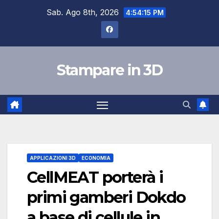
Salta
Sab. Ago 8th, 2026
4:54:16 PM
al
contenuto
Stampare in 3D
APPLICAZIONI 3D
ECONOMIA
CellMEAT porterà i
primi gamberi Dokdo
a base di cellule in