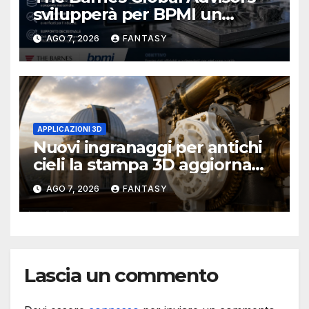
svilupperà per BPMI un
database per la stampa 3D
AGO 7, 2026
FANTASY
metallica destinata alla filiera
navale statunitense
APPLICAZIONI 3D
Nuovi ingranaggi per antichi
cieli la stampa 3D aggiorna
un osservatorio del 1930 della
AGO 7, 2026
FANTASY
University of Arkansas at
Little Rock
Lascia un commento