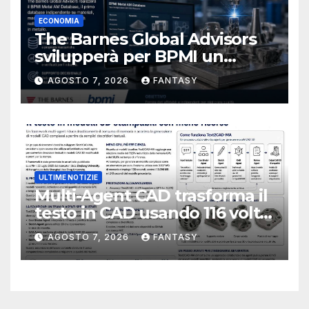
ECONOMIA
The Barnes Global Advisors
svilupperà per BPMI un
database per la stampa 3D
AGOSTO 7, 2026
FANTASY
metallica destinata alla filiera
navale statunitense
ULTIME NOTIZIE
Multi-Agent CAD trasforma il
testo in CAD usando 116 volte
meno token
AGOSTO 7, 2026
FANTASY