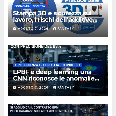
ECONOMIA
SOCIETÀ
Stampa 3D e sicurezza sul
lavoro, i rischi dell’additive
manufacturing secondo
AGOSTO 7, 2026
FANTASY
NIOSH
AI INTELLIGENZA ARTIFICIALE IA
TECNOLOGIA
LPBF e deep learning una
CNN riconosce le anomalie
del bagno di fusione
AGOSTO 7, 2026
FANTASY