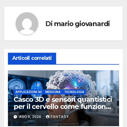
Di
mario giovanardi
Articoli correlati
APPLICAZIONI 3D
MEDICINA
TECNOLOGIA
Casco 3D e sensori quantistici
per il cervello come funziona
l’OPM-MEG
AGO 6, 2026
FANTASY