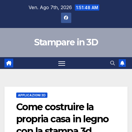
Salta
Ven. Ago 7th, 2026
1:51:48 AM
al
contenuto
Stampare in 3D
APPLICAZIONI 3D
Come costruire la
propria casa in legno
con la stampa 3d