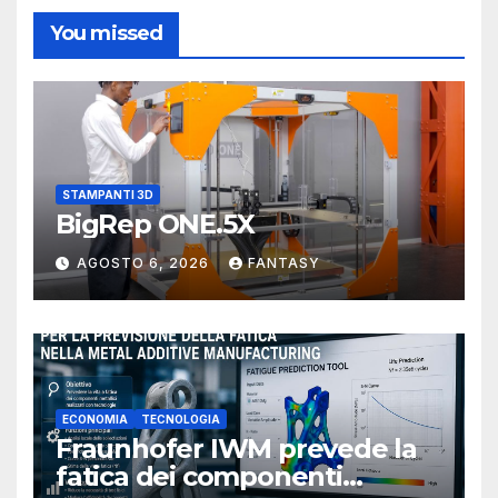
You missed
STAMPANTI 3D
BigRep ONE.5X
AGOSTO 6, 2026
FANTASY
ECONOMIA
TECNOLOGIA
Fraunhofer IWM prevede la
fatica dei componenti