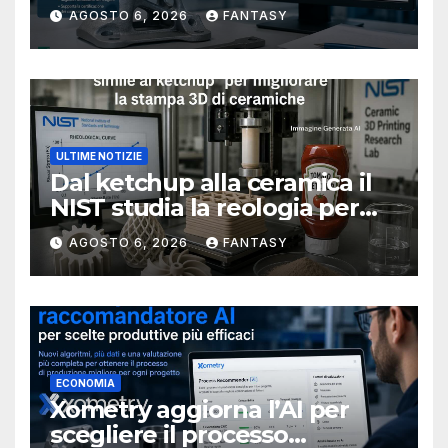
metallici stampati in 3D
AGOSTO 6, 2026
FANTASY
ULTIME NOTIZIE
Dal ketchup alla ceramica il
NIST studia la reologia per
rendere più affidabile la
AGOSTO 6, 2026
FANTASY
stampa 3D
ECONOMIA
Xometry aggiorna l’AI per
scegliere il processo