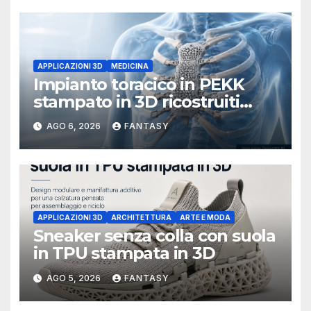
APPLICAZIONI 3D
MEDICINA
Impianto toracico in PEKK
stampato in 3D ricostruiti
sterno e costole dopo un
AGO 6, 2026
FANTASY
tumore raro
APPLICAZIONI 3D
ARCHITETTURA
ARTE E MODA
Sneaker senza colla con suola
in TPU stampata in 3D
AGO 5, 2026
FANTASY