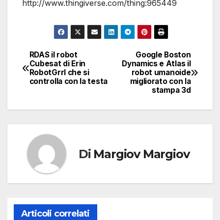
http://www.thingiverse.com/thing:965449
RDAS il robot
Google Boston
Navigazione
Cubesat di Erin
Dynamics e Atlas il
RobotGrrl che si
robot umanoide
articoli
controlla con la testa
migliorato con la
stampa 3d
Di
Margiov Margiov
Articoli correlati