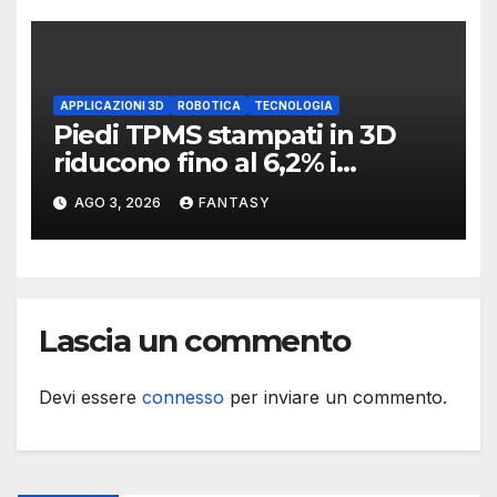
APPLICAZIONI 3D
ROBOTICA
TECNOLOGIA
Piedi TPMS stampati in 3D
riducono fino al 6,2% i
consumi di un robot
AGO 3, 2026
FANTASY
quadrupede
Lascia un commento
Devi essere
connesso
per inviare un commento.