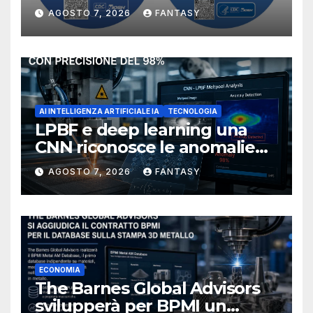
manufacturing secondo
AGOSTO 7, 2026
FANTASY
NIOSH
AI INTELLIGENZA ARTIFICIALE IA
TECNOLOGIA
LPBF e deep learning una
CNN riconosce le anomalie
del bagno di fusione
AGOSTO 7, 2026
FANTASY
ECONOMIA
The Barnes Global Advisors
svilupperà per BPMI un