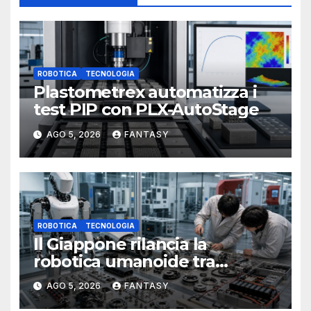
ROBOTICA
TECNOLOGIA
Plastometrex automatizza i
test PIP con PLX-AutoStage
AGO 5, 2026
FANTASY
ROBOTICA
TECNOLOGIA
Il Giappone rilancia la
robotica umanoide tra
physical AI e manifattura
AGO 5, 2026
FANTASY
avanzata