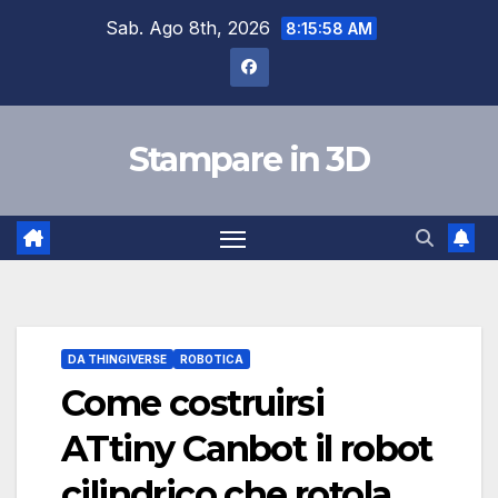
Salta
Sab. Ago 8th, 2026
8:15:59 AM
al
contenuto
Stampare in 3D
DA THINGIVERSE
ROBOTICA
Come costruirsi
ATtiny Canbot il robot
cilindrico che rotola