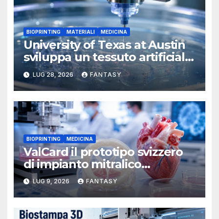
BIOPRINTING
MATERIALI
MEDICINA
University of Texas at Austin
sviluppa un tessuto artificiale
stampabile in 3D che imita le
LUG 28, 2026
FANTASY
membrane dei tessuti
BIOPRINTING
MEDICINA
ValCard il prototipo svizzero
di impianto mitralico
stampato in 3D per la
LUG 9, 2026
FANTASY
chirurgia pediatrica