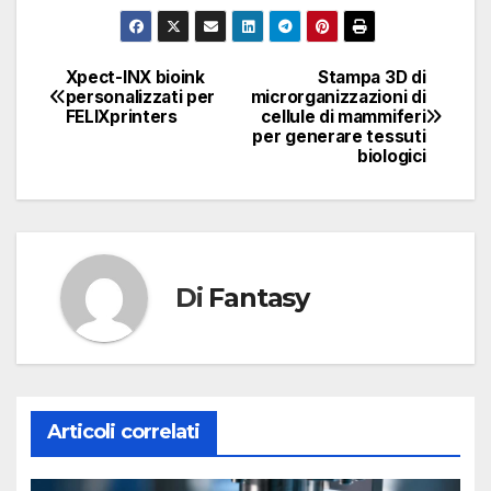
Xpect-INX bioink
Stampa 3D di
Navigazione
personalizzati per
microrganizzazioni di
FELIXprinters
cellule di mammiferi
articoli
per generare tessuti
biologici
Di
Fantasy
Articoli correlati