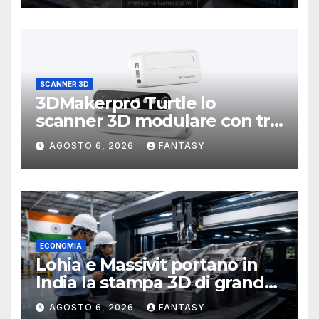
SCANNER 3D
3DMakerpro Turtle lo
scanner 3D modulare con tre
testine intercambiabili
AGOSTO 6, 2026
FANTASY
ECONOMIA
Lohia e Massivit portano in
India la stampa 3D di grande
formato per i compositi
AGOSTO 6, 2026
FANTASY