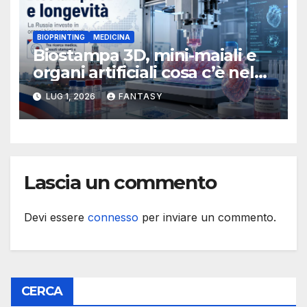
BIOPRINTING
MEDICINA
Biostampa 3D, mini-maiali e
organi artificiali cosa c’è nel
programma russo sulla
LUG 1, 2026
FANTASY
longevità
Lascia un commento
Devi essere
connesso
per inviare un commento.
CERCA