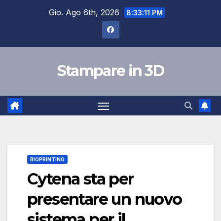
Salta
Gio. Ago 6th, 2026
8:33:12 PM
al
contenuto
Stampare in 3D
BIOPRINTING
Cytena sta per
presentare un nuovo
sistema per il