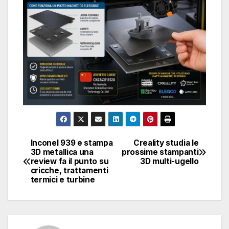
Inconel 939 e stampa
Creality studia le
Navigazione
3D metallica una
prossime stampanti
review fa il punto su
3D multi-ugello
articoli
cricche, trattamenti
termici e turbine