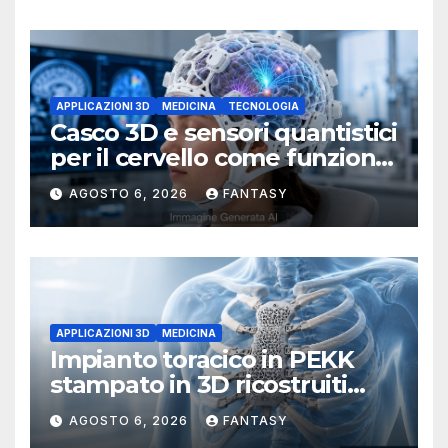
APPLICAZIONI 3D
MEDICINA
TECNOLOGIA
Casco 3D e sensori quantistici
per il cervello come funziona
l’OPM-MEG
AGOSTO 6, 2026
FANTASY
APPLICAZIONI 3D
MEDICINA
Impianto toracico in PEKK
stampato in 3D ricostruiti
sterno e costole dopo un
AGOSTO 6, 2026
FANTASY
tumore raro