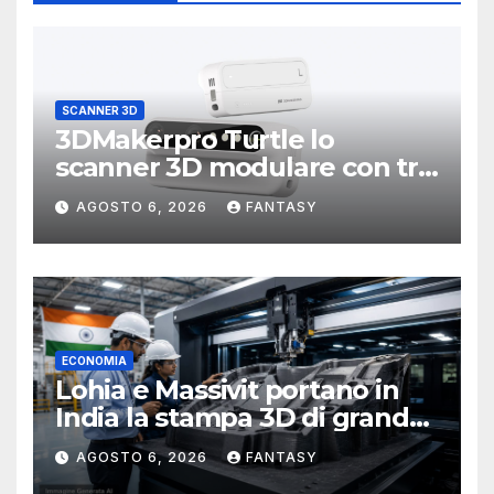
SCANNER 3D
3DMakerpro Turtle lo
scanner 3D modulare con tre
testine intercambiabili
AGOSTO 6, 2026
FANTASY
ECONOMIA
Lohia e Massivit portano in
India la stampa 3D di grande
formato per i compositi
AGOSTO 6, 2026
FANTASY