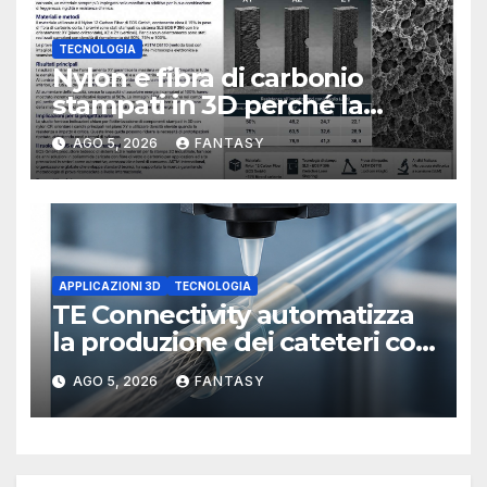
TECNOLOGIA
Nylon e fibra di carbonio
stampati in 3D perché la
resistenza agli urti dipende
AGO 5, 2026
FANTASY
dal processo
APPLICAZIONI 3D
TECNOLOGIA
TE Connectivity automatizza
la produzione dei cateteri con
la stampa 3D
AGO 5, 2026
FANTASY