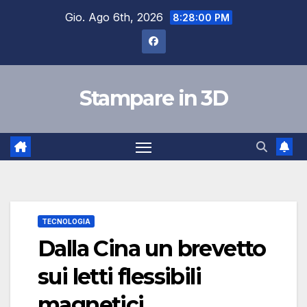
Salta
Gio. Ago 6th, 2026
8:28:01 PM
al
contenuto
Stampare in 3D
TECNOLOGIA
Dalla Cina un brevetto
sui letti flessibili
magnetici