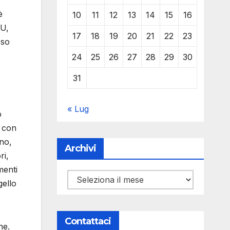
è
10
11
12
13
14
15
16
PU,
17
18
19
20
21
22
23
sso
24
25
26
27
28
29
30
31
« Lug
o
i con
ano,
Archivi
ri,
menti
Archivi
gello
Contattaci
ne.