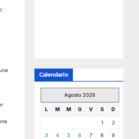
o
 una
Calendario
Agosto 2026
er
L
M
M
G
V
S
D
ione
1
2
3
4
5
6
7
8
9