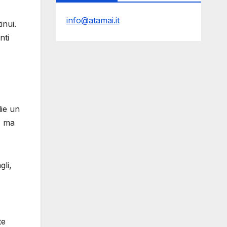
info@atamai.it
inui.
nti
lie un
, ma
gli,
te