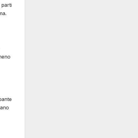
 parti
ma.
e
 meno
pante
rano