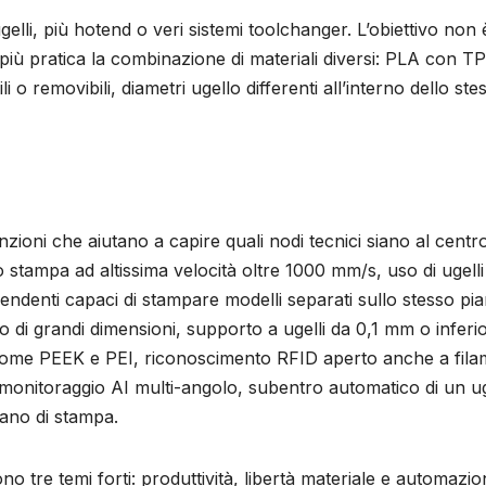
gelli, più hotend o veri sistemi toolchanger. L’obiettivo non 
più pratica la combinazione di materiali diversi: PLA con T
bili o removibili, diametri ugello differenti all’interno dello ste
zioni che aiutano a capire quali nodi tecnici siano al centr
no stampa ad altissima velocità oltre 1000 mm/s, uso di ugell
ipendenti capaci di stampare modelli separati sullo stesso pi
 di grandi dimensioni, supporto a ugelli da 0,1 mm o inferio
ci come PEEK e PEI, riconoscimento RFID aperto anche a fila
tà, monitoraggio AI multi-angolo, subentro automatico di un u
iano di stampa.
o tre temi forti: produttività, libertà materiale e automazio