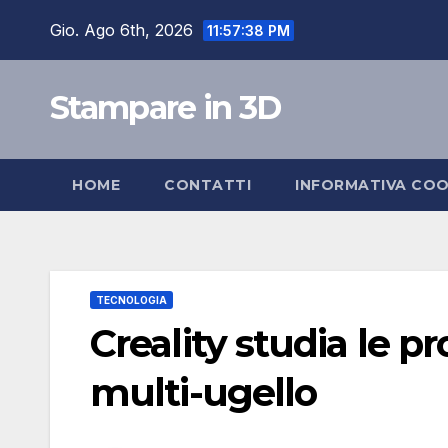
Salta
Gio. Ago 6th, 2026
11:57:39 PM
al
contenuto
Stampare in 3D
HOME
CONTATTI
INFORMATIVA COO
TECNOLOGIA
Creality studia le 
multi-ugello