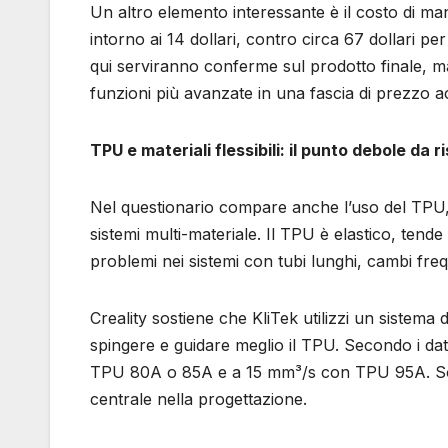
Un altro elemento interessante è il costo di ma
intorno ai 14 dollari, contro circa 67 dollari 
qui serviranno conferme sul prodotto finale, ma
funzioni più avanzate in una fascia di prezzo ac
TPU e materiali flessibili: il punto debole da r
Nel questionario compare anche l’uso del TPU,
sistemi multi-materiale. Il TPU è elastico, tend
problemi nei sistemi con tubi lunghi, cambi fre
Creality sostiene che KliTek utilizzi un sistem
spingere e guidare meglio il TPU. Secondo i dati
TPU 80A o 85A e a 15 mm³/s con TPU 95A. Sono d
centrale nella progettazione.