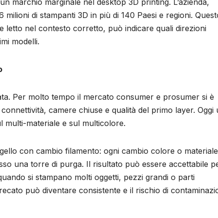
un marchio marginale nel desktop 3D printing. L’azienda,
6 milioni di stampanti 3D in più di 140 Paesi e regioni. Quest
 letto nel contesto corretto, può indicare quali direzioni
imi modelli.
o
iata. Per molto tempo il mercato consumer e prosumer si è
, connettività, camere chiuse e qualità del primo layer. Oggi
 multi-materiale e sul multicolore.
ugello con cambio filamento: ogni cambio colore o materiale
so una torre di purga. Il risultato può essere accettabile p
uando si stampano molti oggetti, pezzi grandi o parti
recato può diventare consistente e il rischio di contaminaz