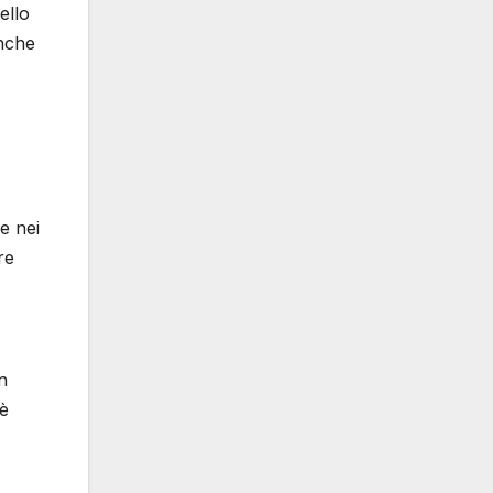
ello
Anche
e nei
re
n
 è