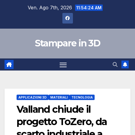
Salta
Ven. Ago 7th, 2026
11:54:25 AM
al
contenuto
Stampare in 3D
APPLICAZIONI 3D
MATERIALI
TECNOLOGIA
Valland chiude il
progetto ToZero, da
scarto industriale a