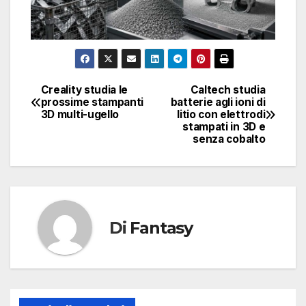
Creality studia le
Caltech studia
Navigazione
prossime stampanti
batterie agli ioni di
3D multi-ugello
litio con elettrodi
articoli
stampati in 3D e
senza cobalto
Di
Fantasy