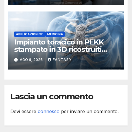
APPLICAZIONI 3D
MEDICINA
Impianto toracico in PEKK
stampato in 3D ricostruiti
sterno e costole dopo un
AGO 6, 2026
FANTASY
tumore raro
Lascia un commento
Devi essere
connesso
per inviare un commento.