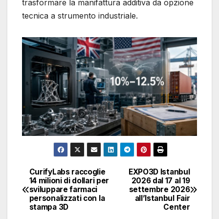
trasformare la manifattura additiva da opzione
tecnica a strumento industriale.
CurifyLabs raccoglie
EXPO3D Istanbul
Navigazione
14 milioni di dollari per
2026 dal 17 al 19
sviluppare farmaci
settembre 2026
articoli
personalizzati con la
all’Istanbul Fair
stampa 3D
Center