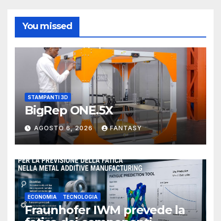
You missed
STAMPANTI 3D
BigRep ONE.5X
AGOSTO 6, 2026
FANTASY
ECONOMIA
TECNOLOGIA
Fraunhofer IWM prevede la