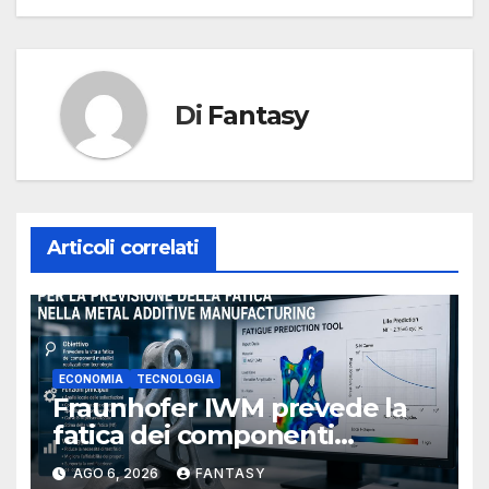
Di
Fantasy
Articoli correlati
ECONOMIA
TECNOLOGIA
Fraunhofer IWM prevede la
fatica dei componenti
metallici stampati in 3D
AGO 6, 2026
FANTASY