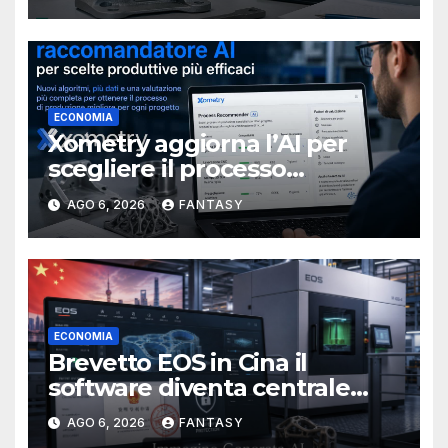
ECONOMIA
Xometry aggiorna l’AI per
scegliere il processo
produttivo più adatto
AGO 6, 2026
FANTASY
ECONOMIA
Brevetto EOS in Cina il
software diventa centrale
nella stampa 3D industriale
AGO 6, 2026
FANTASY