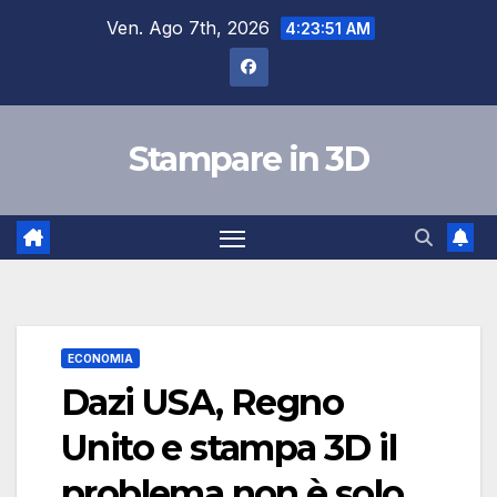
Salta
Ven. Ago 7th, 2026
4:23:52 AM
al
contenuto
Stampare in 3D
ECONOMIA
Dazi USA, Regno
Unito e stampa 3D il
problema non è solo