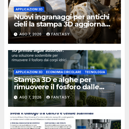
APPLICAZIONI 3D
Nuovi ingranaggi per antichi
cieli la stampa 3D aggiorna
un osservatorio del 1930 della
AGO 7, 2026
FANTASY
University of Arkansas at
Little Rock
APPLICAZIONI 3D
ECONOMIA CIRCOLARE
TECNOLOGIA
Stampa 3D e alghe per
rimuovere il fosforo dalle
acque il progetto della
AGO 7, 2026
FANTASY
Florida Atlantic University