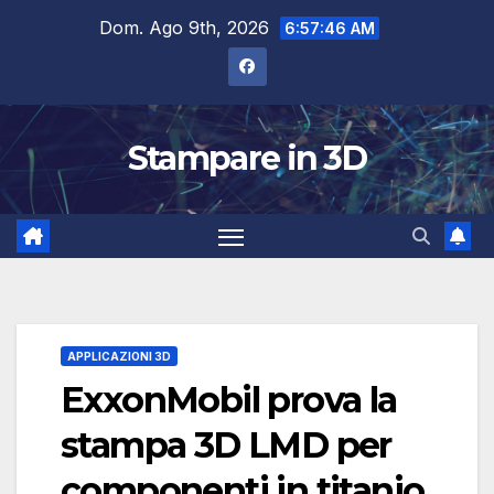
Salta
Dom. Ago 9th, 2026
6:57:47 AM
al
contenuto
Stampare in 3D
APPLICAZIONI 3D
ExxonMobil prova la
stampa 3D LMD per
componenti in titanio