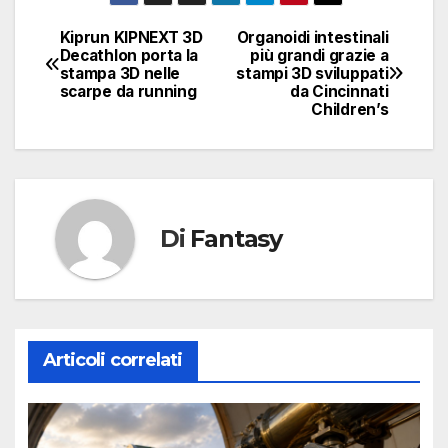
Kiprun KIPNEXT 3D
Organoidi intestinali
Navigazione
Decathlon porta la
più grandi grazie a
stampa 3D nelle
stampi 3D sviluppati
articoli
scarpe da running
da Cincinnati
Children’s
Di
Fantasy
Articoli correlati