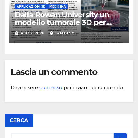
APPLICAZIONI 3D
MEDICINA
Dalla Rowan University un
modello tumorale 3D per
studiare il dialogo tra cancro
AGO 7, 2026
FANTASY
e cellule staminali
Lascia un commento
Devi essere
connesso
per inviare un commento.
CERCA