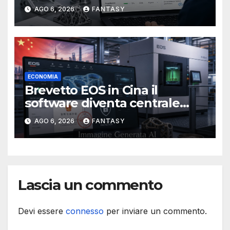
produttivo più adatto
AGO 6, 2026
FANTASY
ECONOMIA
Brevetto EOS in Cina il
software diventa centrale
nella stampa 3D industriale
AGO 6, 2026
FANTASY
Lascia un commento
Devi essere
connesso
per inviare un commento.