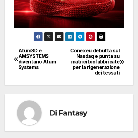
Atum3D e
Conexeu debutta sul
Navigazione
AMSYSTEMS
Nasdaq e punta su
diventano Atum
matrici biofabbricate
articoli
Systems
per la rigenerazione
dei tessuti
Di
Fantasy