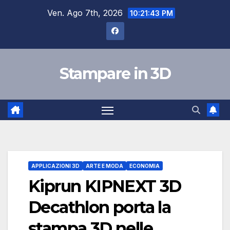
Salta
Ven. Ago 7th, 2026
10:21:44 PM
al
contenuto
Stampare in 3D
APPLICAZIONI 3D
ARTE E MODA
ECONOMIA
Kiprun KIPNEXT 3D
Decathlon porta la
stampa 3D nelle