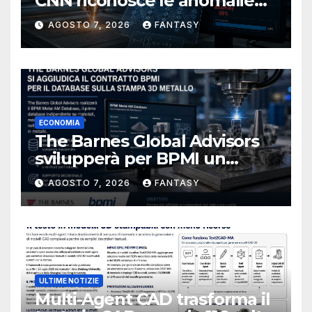
CNN riconosce le anomalie
del bagno di fusione
AGOSTO 7, 2026
FANTASY
ECONOMIA
The Barnes Global Advisors
svilupperà per BPMI un
database per la stampa 3D
AGOSTO 7, 2026
FANTASY
metallica destinata alla filiera
navale statunitense
ULTIME NOTIZIE
Multi-Agent CAD trasforma il