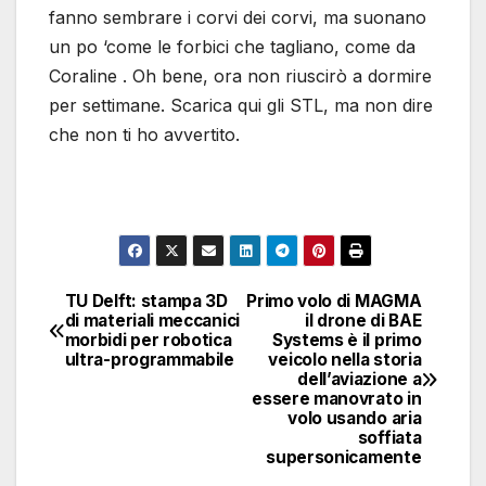
fanno sembrare i corvi dei corvi, ma suonano
un po ‘come le forbici che tagliano, come da
Coraline . Oh bene, ora non riuscirò a dormire
per settimane. Scarica qui gli STL, ma non dire
che non ti ho avvertito.
TU Delft: stampa 3D
Primo volo di MAGMA
Navigazione
di materiali meccanici
il drone di BAE
morbidi per robotica
Systems è il primo
articoli
ultra-programmabile
veicolo nella storia
dell’aviazione a
essere manovrato in
volo usando aria
soffiata
supersonicamente