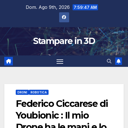
Salta
Dom. Ago 9th, 2026
7:59:47 AM
al
contenuto
Stampare in 3D
DRONI
ROBOTICA
Federico Ciccarese di
Youbionic : Il mio
Drone ha le mani e lo