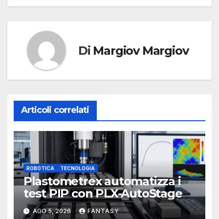
Di
Margiov Margiov
Articoli correlati
ROBOTICA
TECNOLOGIA
Plastometrex automatizza i
test PIP con PLX-AutoStage
AGO 5, 2026
FANTASY