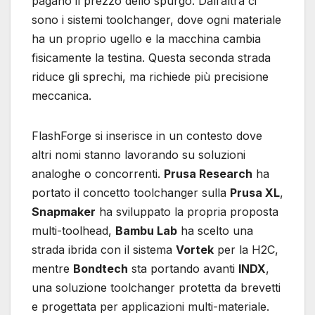
pagano il prezzo dello spurgo. Dall’altra ci
sono i sistemi toolchanger, dove ogni materiale
ha un proprio ugello e la macchina cambia
fisicamente la testina. Questa seconda strada
riduce gli sprechi, ma richiede più precisione
meccanica.
FlashForge si inserisce in un contesto dove
altri nomi stanno lavorando su soluzioni
analoghe o concorrenti.
Prusa Research
ha
portato il concetto toolchanger sulla
Prusa XL
,
Snapmaker
ha sviluppato la propria proposta
multi-toolhead,
Bambu Lab
ha scelto una
strada ibrida con il sistema
Vortek
per la H2C,
mentre
Bondtech
sta portando avanti
INDX
,
una soluzione toolchanger protetta da brevetti
e progettata per applicazioni multi-materiale.