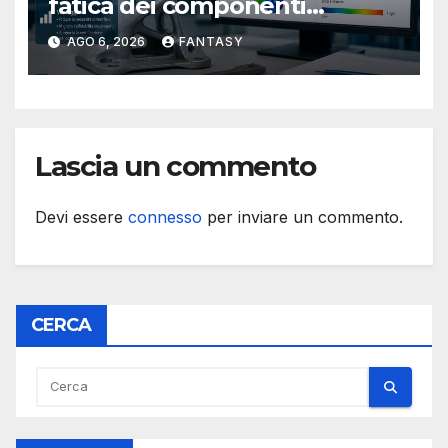
fatica dei componenti
metallici stampati in 3D
AGO 6, 2026
FANTASY
Lascia un commento
Devi essere
connesso
per inviare un commento.
CERCA