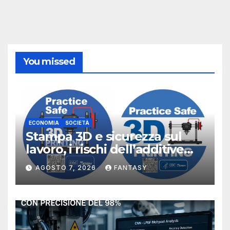
You missed
ECONOMIA
SOCIETÀ
Stampa 3D e sicurezza sul
lavoro, i rischi dell’additive
manufacturing secondo
AGOSTO 7, 2026
FANTASY
NIOSH