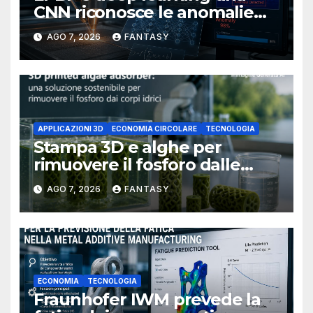
CNN riconosce le anomalie
del bagno di fusione
AGO 7, 2026
FANTASY
APPLICAZIONI 3D
ECONOMIA CIRCOLARE
TECNOLOGIA
Stampa 3D e alghe per
rimuovere il fosforo dalle
acque il progetto della
AGO 7, 2026
FANTASY
Florida Atlantic University
ECONOMIA
TECNOLOGIA
Fraunhofer IWM prevede la