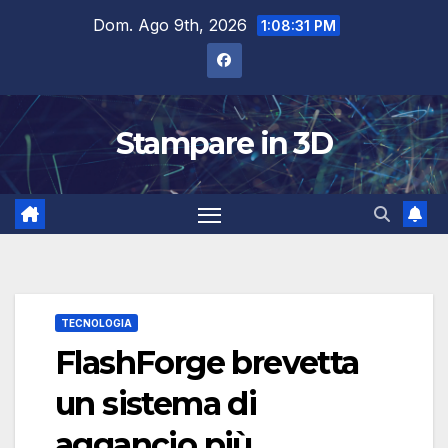
Salta
Dom. Ago 9th, 2026
1:08:32 PM
al
contenuto
Stampare in 3D
TECNOLOGIA
FlashForge brevetta
un sistema di
aggancio più