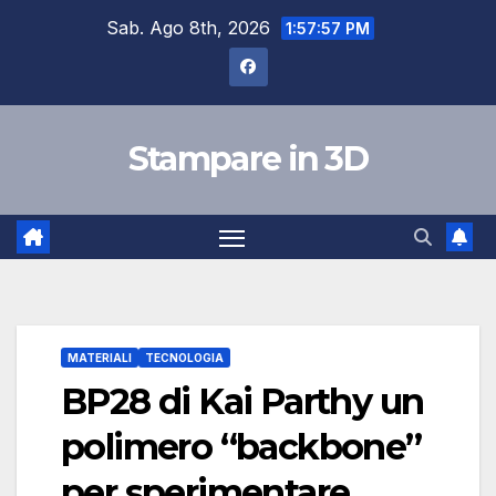
Salta
Sab. Ago 8th, 2026
1:57:58 PM
al
contenuto
Stampare in 3D
MATERIALI
TECNOLOGIA
BP28 di Kai Parthy un
polimero “backbone”
per sperimentare