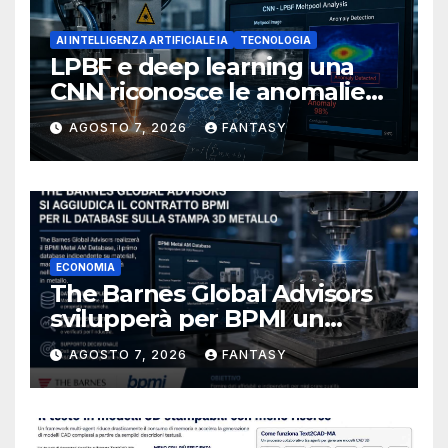
AI INTELLIGENZA ARTIFICIALE IA
TECNOLOGIA
LPBF e deep learning una
CNN riconosce le anomalie
del bagno di fusione
AGOSTO 7, 2026
FANTASY
ECONOMIA
The Barnes Global Advisors
svilupperà per BPMI un
database per la stampa 3D
AGOSTO 7, 2026
FANTASY
metallica destinata alla filiera
navale statunitense