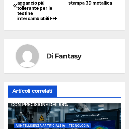
aggancio più
stampa 3D metallica
articoli
tollerante per le
testine
intercambiabili FFF
Di
Fantasy
Articoli correlati
AI INTELLIGENZA ARTIFICIALE IA
TECNOLOGIA