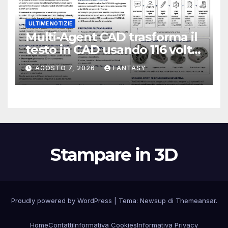
ULTIME NOTIZIE
Multi-Agent CAD trasforma il
testo in CAD usando 116 volte
meno token
AGOSTO 7, 2026
FANTASY
Stampare in 3D
Proudly powered by WordPress
|
Tema:
Newsup
di
Themeansar
.
Home
Contatti
Informativa Cookies
Informativa Privacy