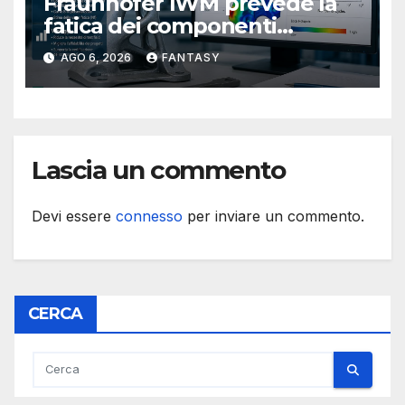
Fraunhofer IWM prevede la
fatica dei componenti
metallici stampati in 3D
AGO 6, 2026
FANTASY
Lascia un commento
Devi essere
connesso
per inviare un commento.
CERCA