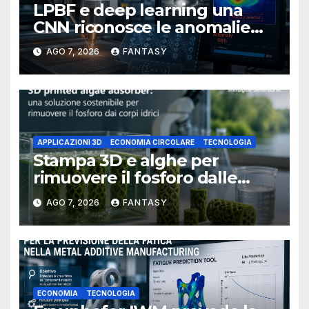
LPBF e deep learning una
CNN riconosce le anomalie
del bagno di fusione
AGO 7, 2026
FANTASY
APPLICAZIONI 3D
ECONOMIA CIRCOLARE
TECNOLOGIA
Stampa 3D e alghe per
rimuovere il fosforo dalle
acque il progetto della
AGO 7, 2026
FANTASY
Florida Atlantic University
ECONOMIA
TECNOLOGIA