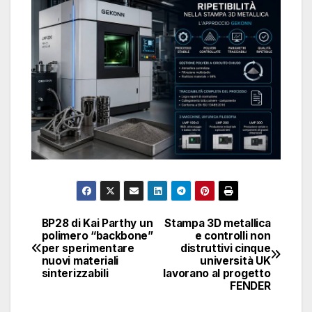
BP28 di Kai Parthy un
Stampa 3D metallica
Navigazione
polimero “backbone”
e controlli non
per sperimentare
distruttivi cinque
articoli
nuovi materiali
università UK
sinterizzabili
lavorano al progetto
FENDER