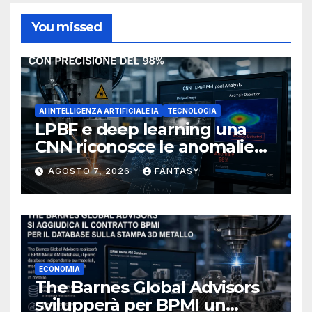
You missed
AI INTELLIGENZA ARTIFICIALE IA
TECNOLOGIA
LPBF e deep learning una
CNN riconosce le anomalie
del bagno di fusione
AGOSTO 7, 2026
FANTASY
ECONOMIA
The Barnes Global Advisors
svilupperà per BPMI un