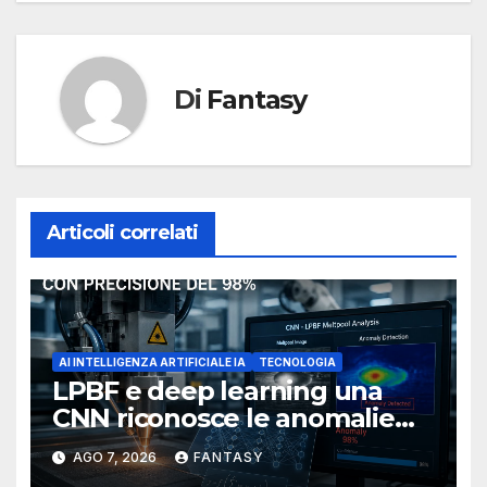
Di
Fantasy
Articoli correlati
AI INTELLIGENZA ARTIFICIALE IA
TECNOLOGIA
LPBF e deep learning una
CNN riconosce le anomalie
del bagno di fusione
AGO 7, 2026
FANTASY