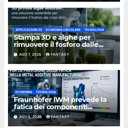
APPLICAZIONI 3D
ECONOMIA CIRCOLARE
TECNOLOGIA
Stampa 3D e alghe per
rimuovere il fosforo dalle
acque il progetto della
AGO 7, 2026
FANTASY
Florida Atlantic University
ECONOMIA
TECNOLOGIA
Fraunhofer IWM prevede la
fatica dei componenti
metallici stampati in 3D
AGO 6, 2026
FANTASY