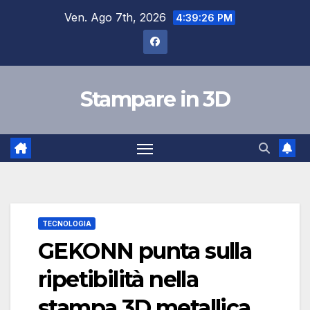
Salta
Ven. Ago 7th, 2026
4:39:28 PM
al
contenuto
Stampare in 3D
TECNOLOGIA
GEKONN punta sulla
ripetibilità nella
stampa 3D metallica