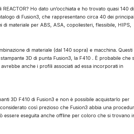
a di REACTOR? Ho dato un’occhiata e ho trovato quasi 140 di
 catalogo di Fusion3, che rappresentano circa 40 dei principal
ni di materiale per ABS, ASA, copoliesteri, flessibile, HIPS,
mbinazione di materiale (dal 140 sopra) e macchina. Questi
le stampante 3D di punta Fusion3, la F410 . È probabile che 
vrebbe anche i profili associati ad essa incorporati in
nti 3D F410 di Fusion3 e non è possibile acquistarlo per
, è considerato così prezioso che Fusion3 abbia una procedur
uò essere eseguita anche offline per coloro che si trovano i