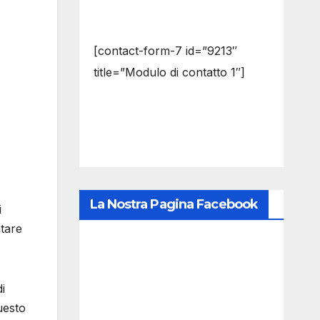
[contact-form-7 id=”9213″
title=”Modulo di contatto 1″]
La Nostra Pagina Facebook
i
ntare
i
uesto