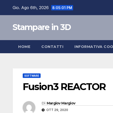
Salta
Gio. Ago 6th, 2026
8:05:02 PM
al
contenuto
Stampare in 3D
HOME
CONTATTI
INFORMATIVA COO
SOFTWARE
Fusion3 REACTOR
Di
Margiov Margiov
OTT 29, 2020