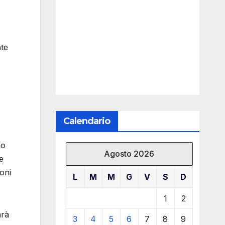
ate
Calendario
no
Agosto 2026
e
oni
L
M
M
G
V
S
D
1
2
arà
3
4
5
6
7
8
9