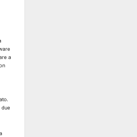
a
tware
are a
non
ato.
i due
a