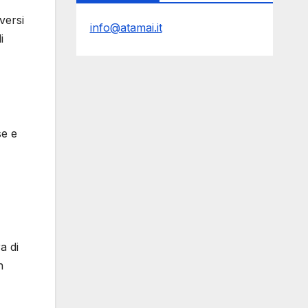
versi
info@atamai.it
i
se e
a di
n