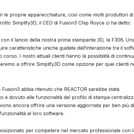
n le proprie apparecchiature, così come molti produttori di
otto Simplify3D, il CEO di Fusion3 Chip Royce ci ha detto:
 con il lancio della nostra prima stampante 3D, la F306. Un
guire caratteristiche uniche guidate dall’interazione tra il sof
orso. I nostri attuali clienti hanno la possibilità di continu
nueremo a offrire Simplify3D come opzione per quei clienti 
e Fusion3 abbia ritenuto che REACTOR sarebbe stata
o è dovuto alle funzionalità del profilo di stampa centralizz
devono ancora offrire una versione aggiornata per ben più d
unzionalità al loro software.
posizionato per competere nel mercato professionale con l