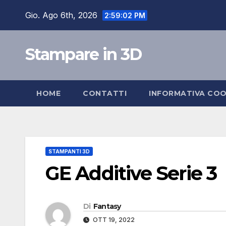
Salta
Gio. Ago 6th, 2026
2:59:03 PM
al
contenuto
Stampare in 3D
HOME
CONTATTI
INFORMATIVA COO
STAMPANTI 3D
GE Additive Serie 3
Di
Fantasy
OTT 19, 2022