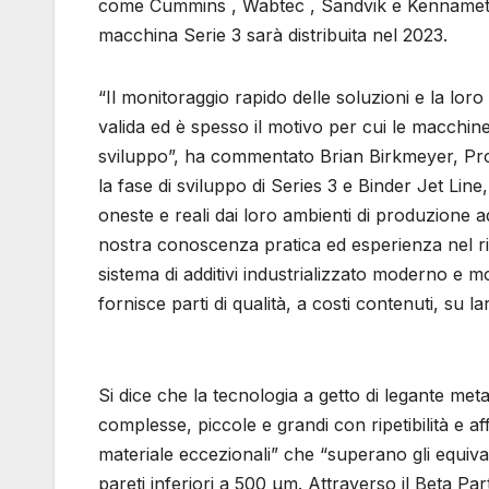
come Cummins , Wabtec , Sandvik e Kennametal 
macchina Serie 3 sarà distribuita nel 2023.
“Il monitoraggio rapido delle soluzioni e la lor
valida ed è spesso il motivo per cui le macchine
sviluppo”, ha commentato Brian Birkmeyer, Pro
la fase di sviluppo di Series 3 e Binder Jet Lin
oneste e reali dai loro ambienti di produzione a
nostra conoscenza pratica ed esperienza nel rid
sistema di additivi industrializzato moderno e mod
fornisce parti di qualità, a costi contenuti, su l
Si dice che la tecnologia a getto di legante meta
complesse, piccole e grandi con ripetibilità e affi
materiale eccezionali” che “superano gli equival
pareti inferiori a 500 μm. Attraverso il Beta P