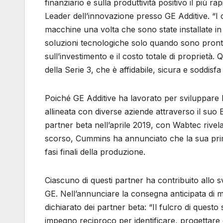
finanziario e sulla produttività positivo il più
Leader dell’innovazione presso GE Additive. “I 
macchine una volta che sono state installate in
soluzioni tecnologiche solo quando sono pronte e
sull’investimento e il costo totale di proprietà
della Serie 3, che è affidabile, sicura e soddisfa
Poiché GE Additive ha lavorato per sviluppare la 
allineata con diverse aziende attraverso il s
partner beta nell’aprile 2019, con Wabtec rive
scorso, Cummins ha annunciato che la sua prima
fasi finali della produzione.
Ciascuno di questi partner ha contribuito allo sv
GE. Nell’annunciare la consegna anticipata di 
dichiarato dei partner beta: “Il fulcro di ques
impegno reciproco per identificare, progettare 