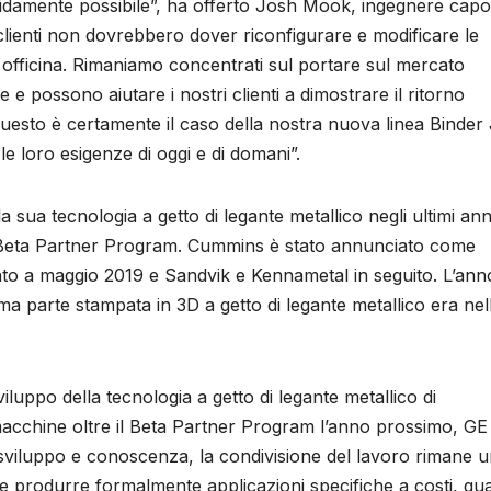
 rapidamente possibile”, ha offerto Josh Mook, ingegnere capo
clienti non dovrebbero dover riconfigurare e modificare le
 officina. Rimaniamo concentrati sul portare sul mercato
 possono aiutare i nostri clienti a dimostrare il ritorno
. Questo è certamente il caso della nostra nuova linea Binder 
 le loro esigenze di oggi e di domani”.
sua tecnologia a getto di legante metallico negli ultimi anni
uo Beta Partner Program. Cummins è stato annunciato come
lato a maggio 2019 e Sandvik e Kennametal in seguito. L’ann
 parte stampata in 3D a getto di legante metallico era nel
iluppo della tecnologia a getto di legante metallico di
macchine oltre il Beta Partner Program l’anno prossimo, GE
to sviluppo e conoscenza, la condivisione del lavoro rimane 
e produrre formalmente applicazioni specifiche a costi, qual