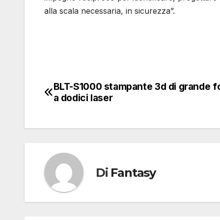
alla scala necessaria, in sicurezza”.
BLT-S1000 stampante 3d di grande f
Navigazione
a dodici laser
articoli
Di
Fantasy