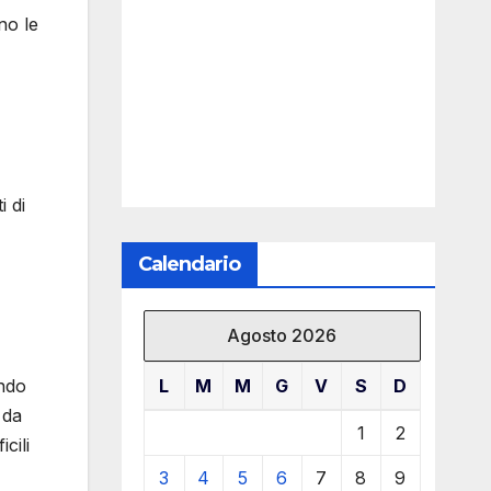
no le
i di
Calendario
Agosto 2026
L
M
M
G
V
S
D
endo
 da
1
2
cili
3
4
5
6
7
8
9