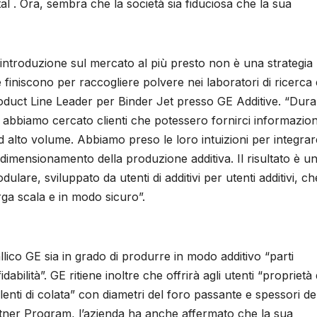
. Ora, sembra che la società sia fiduciosa che la sua
o introduzione sul mercato al più presto non è una strategia
 finiscono per raccogliere polvere nei laboratori di ricerca 
duct Line Leader per Binder Jet presso GE Additive. “Dura
e, abbiamo cercato clienti che potessero fornirci informazion
d alto volume. Abbiamo preso le loro intuizioni per integrar
imensionamento della produzione additiva. Il risultato è u
ulare, sviluppato da utenti di additivi per utenti additivi, ch
arga scala e in modo sicuro”.
llico GE sia in grado di produrre in modo additivo “parti
dabilità”. GE ritiene inoltre che offrirà agli utenti “proprietà 
enti di colata” con diametri del foro passante e spessori de
artner Program, l’azienda ha anche affermato che la sua