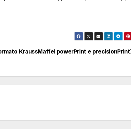
ormato
KraussMaffei powerPrint e precisionPrint