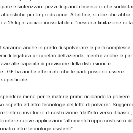
mpare e sinterizzare pezzi di grandi dimensioni che soddisfa
ratteristiche per la produzione. A tal fine, si dice che abbia
no a 25 kg in acciaio inossidabile e “nessuna limitazione nota
et saranno anche in grado di spolverare le parti complesse
stemi di legatura proprietari dell’azienda, mentre anche le part
azie alle capacità di previsione della distorsione e
e . GE ha anche affermato che le parti possono essere
superficiale.
di spendere meno per le materie prime riciclando la polvere
o rispetto ad altre tecnologie del letto di polvere”. Sugger
are l’intero involucro di costruzione “dall’alto verso il basso,
ontare nuove applicazioni “altrimenti troppo costose o diffi
ali o altre tecnologie esistenti”.