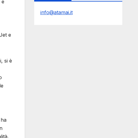
 e
info@atamai.it
Jet e
, si è
o
le
 ha
un
ità,