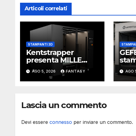
Articoli correlati
STAMPANTI 3D
STAMPAN
Kentstrapper
GEFE
presenta MILLE
sta
stampante FDM
del t
AGO 5, 2026
FANTASY
AGO 
con volume di
came
stampa da un
metro cubo
Lascia un commento
Devi essere
connesso
per inviare un commento.