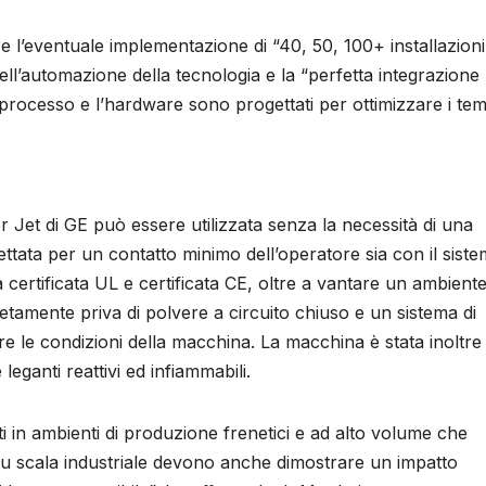
e l’eventuale implementazione di “40, 50, 100+ installazioni
l’automazione della tecnologia e la “perfetta integrazione 
l processo e l’hardware sono progettati per ottimizzare i tem
r Jet di GE può essere utilizzata senza la necessità di una
ettata per un contatto minimo dell’operatore sia con il sist
 certificata UL e certificata CE, oltre a vantare un ambient
etamente priva di polvere a circuito chiuso e un sistema di
e le condizioni della macchina. La macchina è stata inoltre
eganti reattivi ed infiammabili.
nti in ambienti di produzione frenetici e ad alto volume che
 su scala industriale devono anche dimostrare un impatto