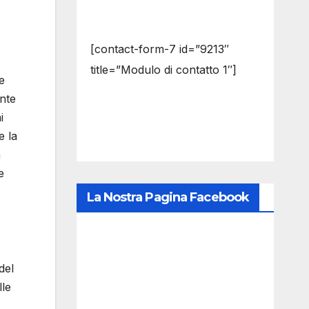
[contact-form-7 id=”9213″
title=”Modulo di contatto 1″]
e
nte
i
e la
n
e
La Nostra Pagina Facebook
del
lle