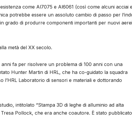
a resistenza come Al7075 e Al6061 (così come alcuni acciai 
nica potrebbe essere un assoluto cambio di passo per l’indu
 in grado di produrre componenti importanti per nuovi aerei
alla metà del XX secolo.
 anni fa per risolvere un problema di 100 anni con una
ato Hunter Martin di HRL, che ha co-guidato la squadra
 l’HRL Laboratorio di sensori e materiali e dottorando
tudio, intitolato “Stampa 3D di leghe di alluminio ad alta
r Tresa Pollock, che era anche coautore. È stato pubblicato