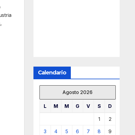
e
stria
,
Calendario
Agosto 2026
L
M
M
G
V
S
D
1
2
3
4
5
6
7
8
9