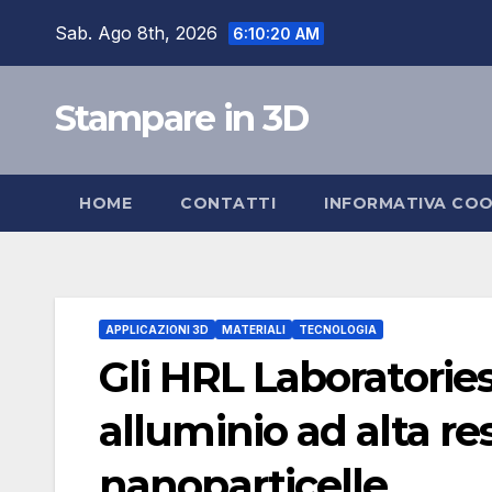
Skip
Sab. Ago 8th, 2026
6:10:21 AM
to
content
Stampare in 3D
HOME
CONTATTI
INFORMATIVA COO
APPLICAZIONI 3D
MATERIALI
TECNOLOGIA
Gli HRL Laboratorie
alluminio ad alta re
nanoparticelle