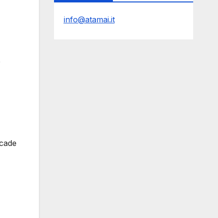
info@atamai.it
e
ccade