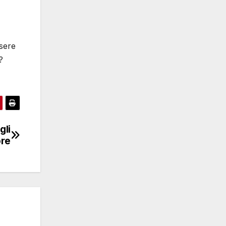
ssere
?
gli
ore