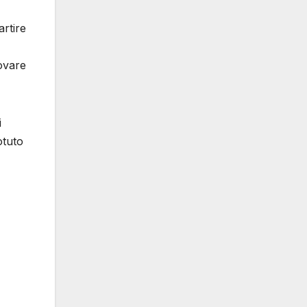
artire
rovare
i
otuto