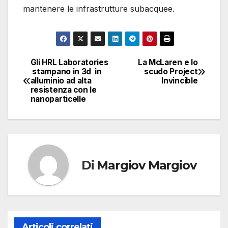
mantenere le infrastrutture subacquee.
Gli HRL Laboratories
La McLaren e lo
Navigazione
stampano in 3d in
scudo Project
alluminio ad alta
Invincible
articoli
resistenza con le
nanoparticelle
Di
Margiov Margiov
Articoli correlati