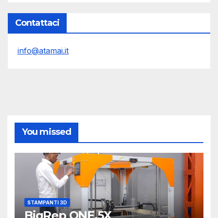
Contattaci
info@atamai.it
You missed
STAMPANTI 3D
BigRep ONE.5X