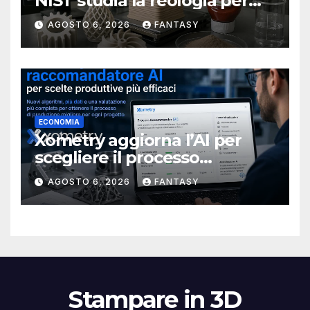
NIST studia la reologia per
rendere più affidabile la
AGOSTO 6, 2026
FANTASY
stampa 3D
ECONOMIA
Xometry aggiorna l’AI per
scegliere il processo
produttivo più adatto
AGOSTO 6, 2026
FANTASY
Stampare in 3D