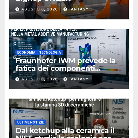
AGOSTO 6, 2026
FANTASY
ECONOMIA
TECNOLOGIA
Fraunhofer IWM prevede la
fatica dei componenti
metallici stampati in 3D
AGOSTO 6, 2026
FANTASY
ULTIME NOTIZIE
Dal ketchup alla ceramica il