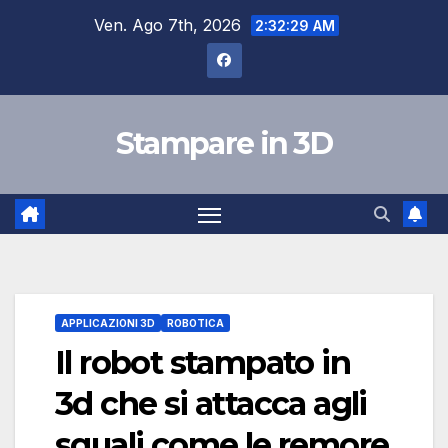
Salta
Ven. Ago 7th, 2026
2:32:30 AM
al
contenuto
Stampare in 3D
APPLICAZIONI 3D
ROBOTICA
Il robot stampato in
3d che si attacca agli
squali come le remore