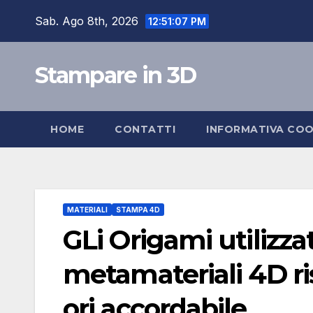
Salta
Sab. Ago 8th, 2026
12:51:08 PM
al
contenuto
Stampare in 3D
HOME
CONTATTI
INFORMATIVA COO
MATERIALI
STAMPA 4D
GLi Origami utilizzat
metamateriali 4D ri
ori accordabile