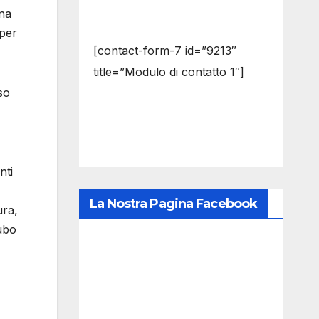
una
 per
[contact-form-7 id=”9213″
title=”Modulo di contatto 1″]
so
nti
La Nostra Pagina Facebook
ura,
tubo