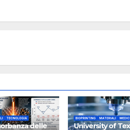
LI
TECNOLOGIA
BIOPRINTING
MATERIALI
MEDIC
sorbanza delle
University of Te