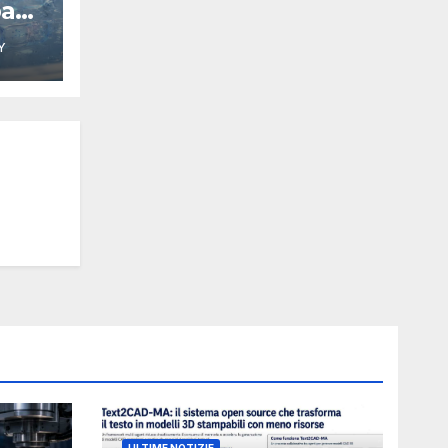
pa
Y
D
ULTIME NOTIZIE