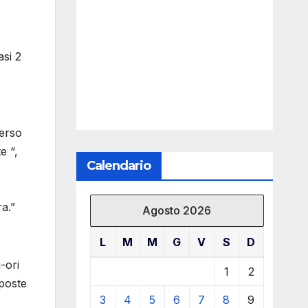
asi 2
verso
e “,
Calendario
ra.”
Agosto 2026
L
M
M
G
V
S
D
-ori
1
2
sposte
3
4
5
6
7
8
9