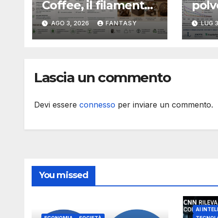
Coffee, il filamento
polv
per stampa 3D
camb
AGO 3, 2026
FANTASY
LUG 3
sviluppato con
inte
fondi di caffè
fusi
recuperati
Lascia un commento
Devi essere
connesso
per inviare un commento.
You missed
AI INTEL
ECONOMIA
SOCIETÀ
TECNOL