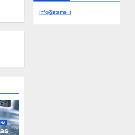
info@atamai.it
INA
xas