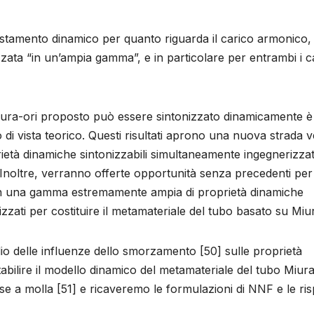
postamento dinamico per quanto riguarda il carico armonico,
ata “in un’ampia gamma”, e in particolare per entrambi i c
Miura-ori proposto può essere sintonizzato dinamicamente è
 di vista teorico. Questi risultati aprono una nuova strada 
rietà dinamiche sintonizzabili simultaneamente ingegnerizzat
 “Inoltre, verranno offerte opportunità senza precedenti per
 con una gamma estremamente ampia di proprietà dinamiche
izzati per costituire il metamateriale del tubo basato su Miu
dio delle influenze dello smorzamento [50] sulle proprietà
stabilire il modello dinamico del metamateriale del tubo Miura
se a molla [51] e ricaveremo le formulazioni di NNF e le ri