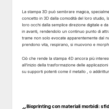
La stampa 3D può sembrare magica, specialmente
concetto in 3D dalla comodità del loro studio, 
loro occhi dalla semplice direzione digitale e d
in avanti, rendendolo un continuo punto di attr
trame non solo evocate apparentemente dal null
prendono vita, respirano, si muovono e morphi
Ciò che rende la stampa 4D ancora più interess
all’inizio della trasformazione delle applicazioni 
su supporti potenti come il metallo , o addirittu
Bioprinting con materiali morbidi: sfi
Navigazione