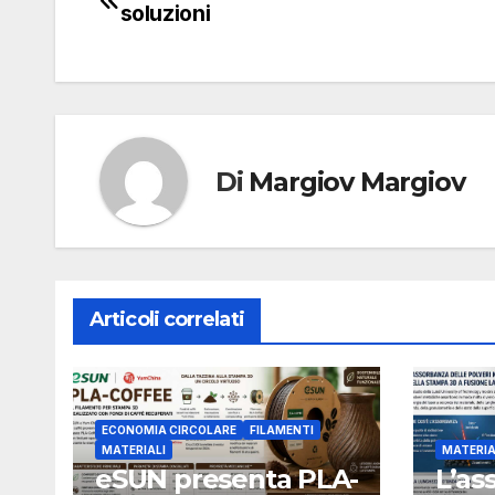
soluzioni
articoli
Di
Margiov Margiov
Articoli correlati
ECONOMIA CIRCOLARE
FILAMENTI
MATERIALI
MATERIA
eSUN presenta PLA-
L’as