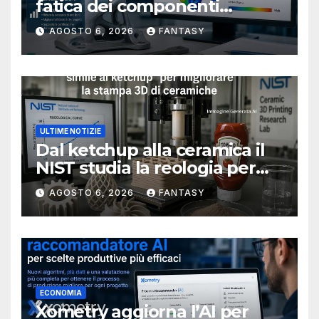
fatica dei componenti
metallici stampati in 3D
AGOSTO 6, 2026
FANTASY
ULTIME NOTIZIE
Dal ketchup alla ceramica il
NIST studia la reologia per
rendere più affidabile la
AGOSTO 6, 2026
FANTASY
stampa 3D
ECONOMIA
Xometry aggiorna l’AI per