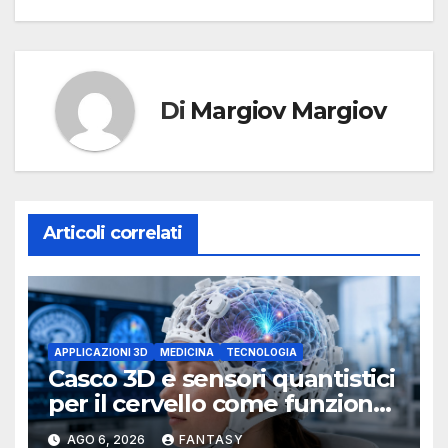
Di
Margiov Margiov
Articoli correlati
APPLICAZIONI 3D
MEDICINA
TECNOLOGIA
Casco 3D e sensori quantistici
per il cervello come funziona
l’OPM-MEG
AGO 6, 2026
FANTASY