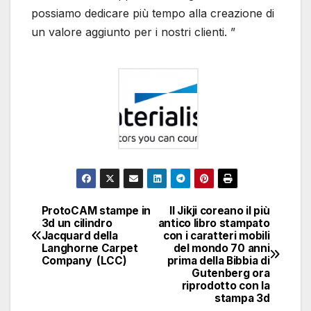
possiamo dedicare più tempo alla creazione di
un valore aggiunto per i nostri clienti. ”
ProtoCAM stampe in
Il Jikji coreano il più
Navigazione
3d un cilindro
antico libro stampato
Jacquard della
con i caratteri mobili
articoli
Langhorne Carpet
del mondo 70 anni
Company (LCC)
prima della Bibbia di
Gutenberg ora
riprodotto con la
stampa 3d