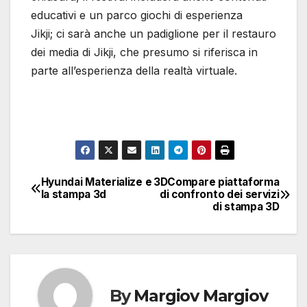
educativi e un parco giochi di esperienza
Jikji; ci sarà anche un padiglione per il restauro
dei media di Jikji, che presumo si riferisca in
parte all’esperienza della realtà virtuale.
Hyundai Materialize e
3DCompare piattaforma
Navigazione
la stampa 3d
di confronto dei servizi
di stampa 3D
articoli
By
Margiov Margiov