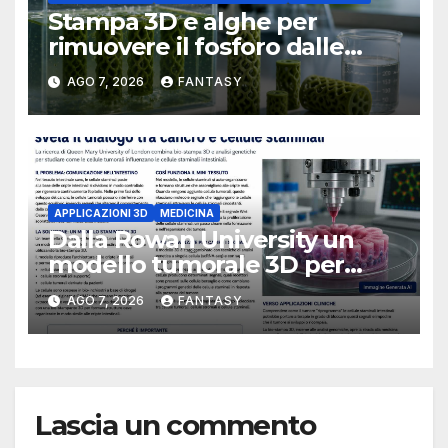
Stampa 3D e alghe per
rimuovere il fosforo dalle
acque il progetto della
AGO 7, 2026
FANTASY
Florida Atlantic University
APPLICAZIONI 3D
MEDICINA
Dalla Rowan University un
modello tumorale 3D per
studiare il dialogo tra cancro
AGO 7, 2026
FANTASY
e cellule staminali
Lascia un commento