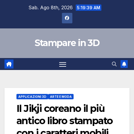
Skip
Sab. Ago 8th, 2026
5:19:39 AM
to
content
Stampare in 3D
APPLICAZIONI 3D
ARTE E MODA
Il Jikji coreano il più
antico libro stampato
con i caratteri mobili