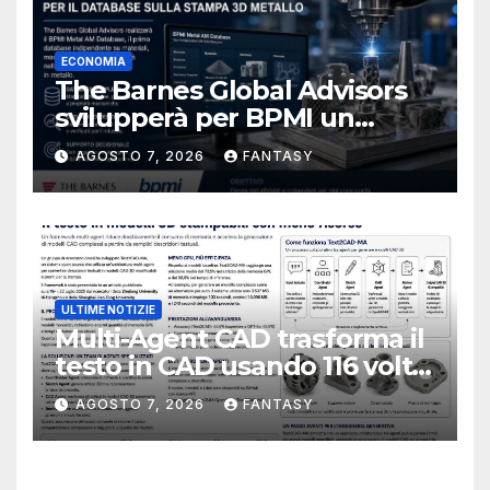
ECONOMIA
The Barnes Global Advisors
svilupperà per BPMI un
database per la stampa 3D
AGOSTO 7, 2026
FANTASY
metallica destinata alla filiera
navale statunitense
ULTIME NOTIZIE
Multi-Agent CAD trasforma il
testo in CAD usando 116 volte
meno token
AGOSTO 7, 2026
FANTASY