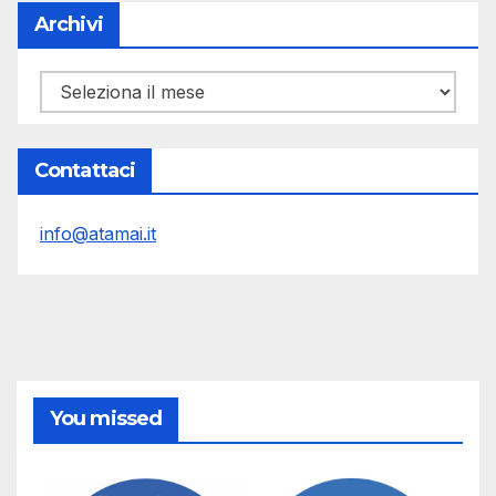
Archivi
Archivi
Contattaci
info@atamai.it
You missed