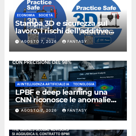
ECONOMIA
SOCIETÀ
Stampa 3D e sicurezza sul
lavoro, i rischi dell’additive
manufacturing secondo
AGOSTO 7, 2026
FANTASY
NIOSH
AI INTELLIGENZA ARTIFICIALE IA
TECNOLOGIA
LPBF e deep learning una
CNN riconosce le anomalie
del bagno di fusione
AGOSTO 7, 2026
FANTASY