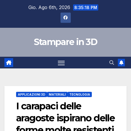
Salta
Gio. Ago 6th, 2026
8:35:19 PM
al
contenuto
Stampare in 3D
APPLICAZIONI 3D
MATERIALI
TECNOLOGIA
I carapaci delle
aragoste ispirano delle
forme molte resistenti