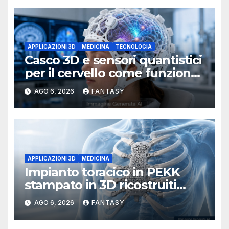
APPLICAZIONI 3D
MEDICINA
TECNOLOGIA
Casco 3D e sensori quantistici
per il cervello come funziona
l’OPM-MEG
AGO 6, 2026
FANTASY
APPLICAZIONI 3D
MEDICINA
Impianto toracico in PEKK
stampato in 3D ricostruiti
sterno e costole dopo un
AGO 6, 2026
FANTASY
tumore raro