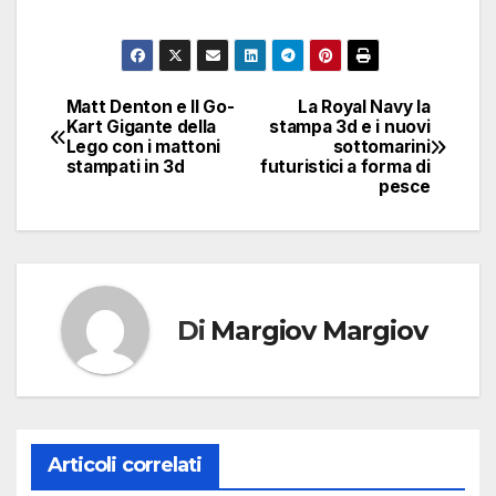
Matt Denton e Il Go-
La Royal Navy la
Navigazione
Kart Gigante della
stampa 3d e i nuovi
Lego con i mattoni
sottomarini
articoli
stampati in 3d
futuristici a forma di
pesce
Di
Margiov Margiov
Articoli correlati