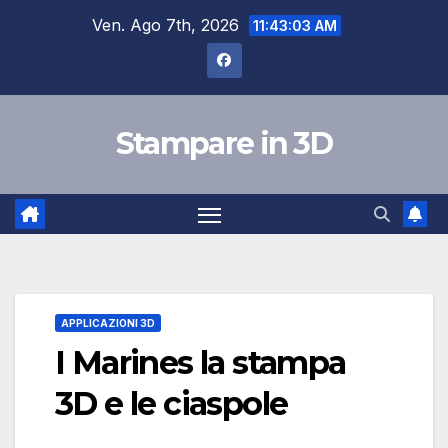
Salta
Ven. Ago 7th, 2026
11:43:03 AM
al
contenuto
Stampare in 3D
APPLICAZIONI 3D
I Marines la stampa
3D e le ciaspole