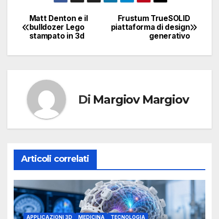
Matt Denton e il
Frustum TrueSOLID
Navigazione
bulldozer Lego
piattaforma di design
stampato in 3d
generativo
articoli
Di
Margiov Margiov
Articoli correlati
APPLICAZIONI 3D
MEDICINA
TECNOLOGIA