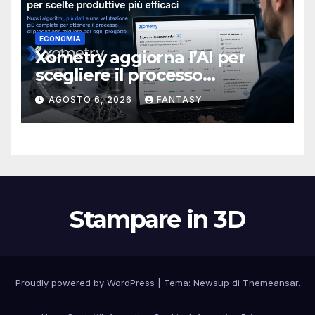
ECONOMIA
Xometry aggiorna l’AI per
scegliere il processo
produttivo più adatto
AGOSTO 6, 2026
FANTASY
Stampare in 3D
Proudly powered by WordPress
|
Tema:
Newsup
di
Themeansar
.