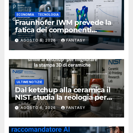
ECONOMIA
TECNOLOGIA
Fraunhofer IWM prevede la
fatica dei componenti
metallici stampati in 3D
AGOSTO 6, 2026
FANTASY
ULTIME NOTIZIE
Dal ketchup alla ceramica il
NIST studia la reologia per
rendere più affidabile la
AGOSTO 6, 2026
FANTASY
stampa 3D