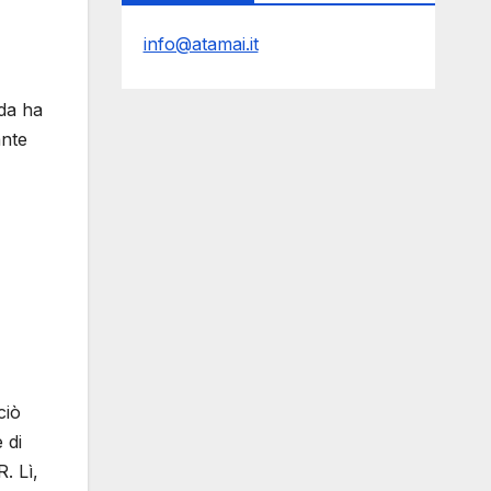
info@atamai.it
nda ha
ante
ciò
 di
. Lì,