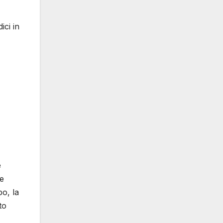
ici in
e
te
po, la
to