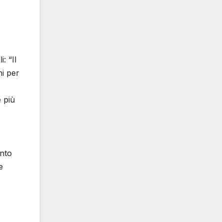
: “Il
ni per
 più
ento
e