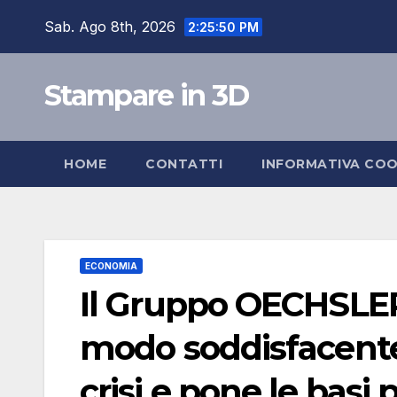
Salta
Sab. Ago 8th, 2026
2:25:51 PM
al
contenuto
Stampare in 3D
HOME
CONTATTI
INFORMATIVA COO
ECONOMIA
Il Gruppo OECHSLER 
modo soddisfacent
crisi e pone le basi 