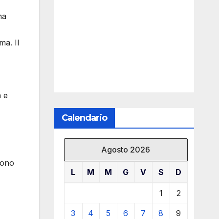
ha
ma. Il
a e
Calendario
Agosto 2026
sono
L
M
M
G
V
S
D
1
2
3
4
5
6
7
8
9