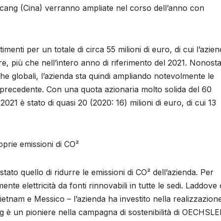
icang (Cina) verranno ampliate nel corso dell’anno con
nti per un totale di circa 55 milioni di euro, di cui l’azie
tre, più che nell’intero anno di riferimento del 2021. Nonost
e globali, l’azienda sta quindi ampliando notevolmente le
no precedente. Con una quota azionaria molto solida del 60
2021 è stato di quasi 20 (2020: 16) milioni di euro, di cui 13
oprie emissioni di CO²
 stato quello di ridurre le emissioni di CO² dell’azienda. Per
e elettricità da fonti rinnovabili in tutte le sedi. Laddove 
ietnam e Messico – l’azienda ha investito nella realizzazione
burg è un pioniere nella campagna di sostenibilità di OECHSLER