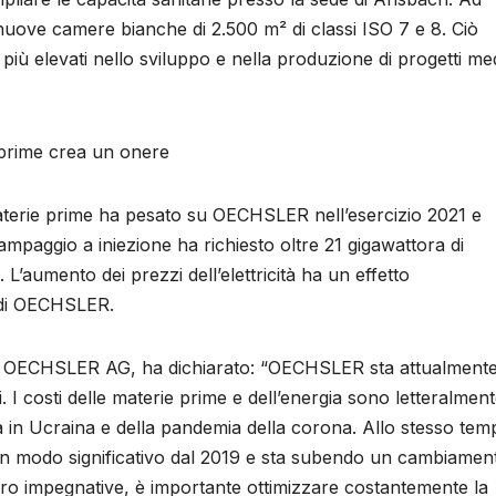
uove camere bianche di 2.500 m² di classi ISO 7 e 8. Ciò
più elevati nello sviluppo e nella produzione di progetti med
e prime crea un onere
 materie prime ha pesato su OECHSLER nell’esercizio 2021 e
tampaggio a iniezione ha richiesto oltre 21 gigawattora di
 L’aumento dei prezzi dell’elettricità ha un effetto
à di OECHSLER.
 di OECHSLER AG, ha dichiarato: “OECHSLER sta attualment
. I costi delle materie prime e dell’energia sono letteralmen
ra in Ucraina e della pandemia della corona. Allo stesso tem
 in modo significativo dal 2019 e sta subendo un cambiamen
dro impegnative, è importante ottimizzare costantemente la