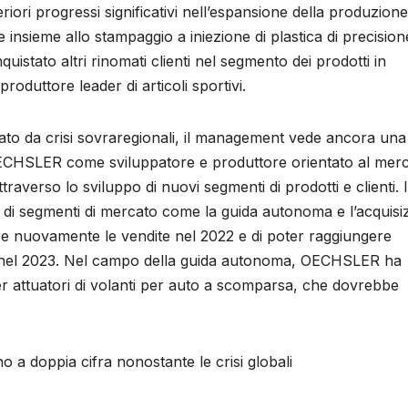
iori progressi significativi nell’espansione della produzione
insieme allo stampaggio a iniezione di plastica di precision
uistato altri rinomati clienti nel segmento dei prodotti in
roduttore leader di articoli sportivi.
ato da crisi sovraregionali, il management vede ancora una
r OECHSLER come sviluppatore e produttore orientato al mer
averso lo sviluppo di nuovi segmenti di prodotti e clienti. 
 di segmenti di mercato come la guida autonoma e l’acquisi
are nuovamente le vendite nel 2022 e di poter raggiungere
ià nel 2023. Nel campo della guida autonoma, OECHSLER ha
r attuatori di volanti per auto a scomparsa, che dovrebbe
o a doppia cifra nonostante le crisi globali