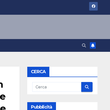
CERCA
n
se
le
Pubblicità