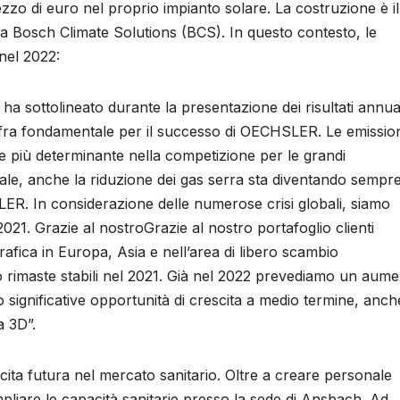
zzo di euro nel proprio impianto solare. La costruzione è il
e a Bosch Climate Solutions (BCS). In questo contesto, le
nel 2022:
 sottolineato durante la presentazione dei risultati annuali
 cifra fondamentale per il successo di OECHSLER. Le emissio
più determinante nella competizione per le grandi
ale, anche la riduzione dei gas serra sta diventando sempre
ER. In considerazione delle numerose crisi globali, siamo
2021. Grazie al nostroGrazie al nostro portafoglio clienti
afica in Europa, Asia e nell’area di libero scambio
rimaste stabili nel 2021. Già nel 2022 prevediamo un aum
significative opportunità di crescita a medio termine, anch
a 3D”.
ta futura nel mercato sanitario. Oltre a creare personale
mpliare le capacità sanitarie presso la sede di Ansbach. Ad