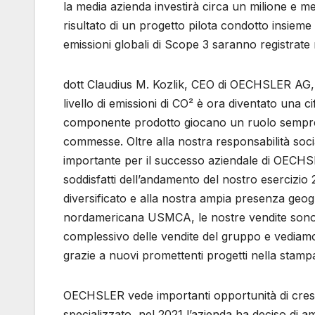
la media azienda investirà circa un milione e me
risultato di un progetto pilota condotto insiem
emissioni globali di Scope 3 saranno registrate 
dott Claudius M. Kozlik, CEO di OECHSLER AG, ha
livello di emissioni di CO² è ora diventato una
componente prodotto giocano un ruolo sempre 
commesse. Oltre alla nostra responsabilità soci
importante per il successo aziendale di OECHSL
soddisfatti dell’andamento del nostro esercizio 
diversificato e alla nostra ampia presenza geogr
nordamericana USMCA, le nostre vendite sono 
complessivo delle vendite del gruppo e vediamo 
grazie a nuovi promettenti progetti nella stamp
OECHSLER vede importanti opportunità di cresci
specializzato, nel 2021 l’azienda ha deciso di a