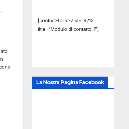
e.
[contact-form-7 id=”9213″
title=”Modulo di contatto 1″]
cato
In
zione
La Nostra Pagina Facebook