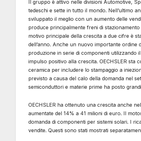
Il gruppo è attivo nelle divisioni Automotive, S
tedeschi e sette in tutto il mondo. Nell’ultimo a
sviluppato il meglio con un aumento delle vend
produce principalmente freni di stazionamento e
motivo principale della crescita a due cifre è st
dell’anno. Anche un nuovo importante ordine da
produzione in serie di componenti utilizzando il
impulso positivo alla crescita. OECHSLER sta cos
ceramica per includere lo stampaggio a iniezio
previsto a causa del calo della domanda nel set
semiconduttori e materie prime ha posto grandi
OECHSLER ha ottenuto una crescita anche nella 
aumentate del 14% a 41 milioni di euro. Il motor
domanda di componenti per sistemi solari. I ricav
vendite. Questi sono stati mostrati separatamen