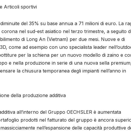
 Articoli sportivi
diminuite del 35% su base annua a 71 milioni di euro. La ra
la corona nel sud-est asiatico nel terzo trimestre, a seguito d
ilimento di Long An (Vietnam) per due mesi. Nuove e di
 3D, come ad esempio con uno specialista leader nell’outdo
bottiture per la schiena per un nuovo modello di zaino e con
luppo e nella produzione in serie di una nuova sella premium
ensare la chiusura temporanea degli impianti nell’anno in
one della produzione additiva
 additiva all’interno del Gruppo OECHSLER è aumentata
ortafoglio prodotti nel fatturato del gruppo è ancora superio
assicciamente nell’espansione delle capacità produttive de