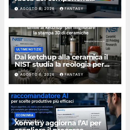
metallici stampati in 3D
AGOSTO 6, 2026
FANTASY
ULTIME NOTIZIE
Dal ketchup alla ceramica il
NIST studia la reologia per
rendere più affidabile la
AGOSTO 6, 2026
FANTASY
stampa 3D
ECONOMIA
Xometry aggiorna l’AI per