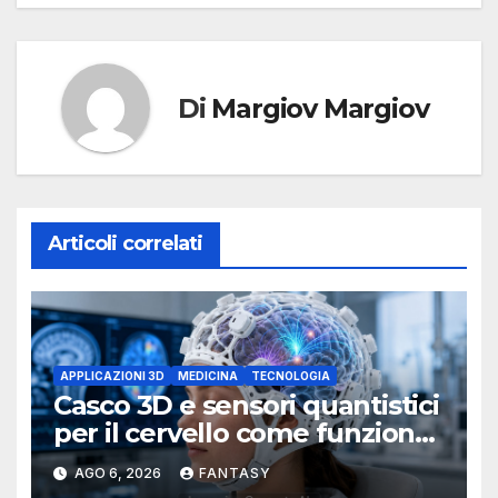
Di
Margiov Margiov
Articoli correlati
APPLICAZIONI 3D
MEDICINA
TECNOLOGIA
Casco 3D e sensori quantistici
per il cervello come funziona
l’OPM-MEG
AGO 6, 2026
FANTASY