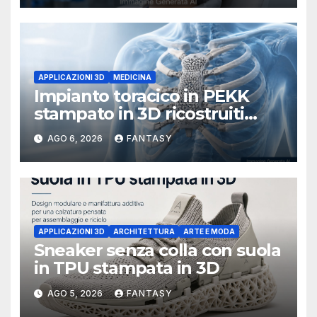
APPLICAZIONI 3D
MEDICINA
Impianto toracico in PEKK
stampato in 3D ricostruiti
sterno e costole dopo un
AGO 6, 2026
FANTASY
tumore raro
APPLICAZIONI 3D
ARCHITETTURA
ARTE E MODA
Sneaker senza colla con suola
in TPU stampata in 3D
AGO 5, 2026
FANTASY