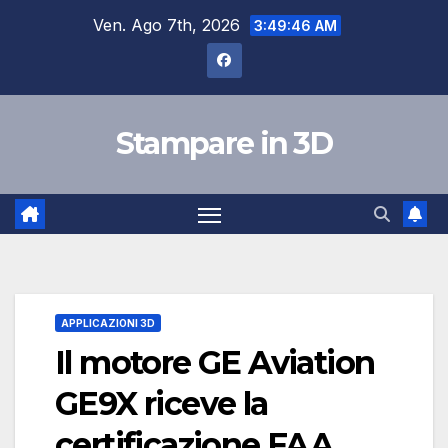
Salta
Ven. Ago 7th, 2026
3:49:47 AM
al
contenuto
Stampare in 3D
APPLICAZIONI 3D
Il motore GE Aviation
GE9X riceve la
certificazione FAA