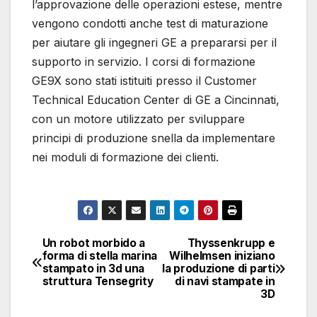
l’approvazione delle operazioni estese, mentre
vengono condotti anche test di maturazione
per aiutare gli ingegneri GE a prepararsi per il
supporto in servizio. I corsi di formazione
GE9X sono stati istituiti presso il Customer
Technical Education Center di GE a Cincinnati,
con un motore utilizzato per sviluppare
principi di produzione snella da implementare
nei moduli di formazione dei clienti.
Un robot morbido a
Thyssenkrupp e
Navigazione
forma di stella marina
Wilhelmsen iniziano
stampato in 3d una
la produzione di parti
articoli
struttura Tensegrity
di navi stampate in
3D