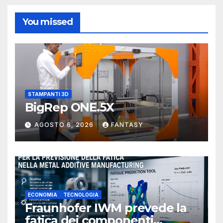
You missed
STAMPANTI 3D
BigRep ONE.5X
AGOSTO 6, 2026
FANTASY
ECONOMIA
TECNOLOGIA
Fraunhofer IWM prevede la
fatica dei componenti