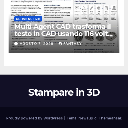
ULTIME NOTIZIE
Multi-Agent CAD trasforma il
testo in CAD usando 116 volte
meno token
AGOSTO 7, 2026
FANTASY
Stampare in 3D
Proudly powered by WordPress
|
Tema:
Newsup
di
Themeansar
.