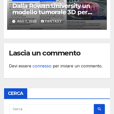
Dalla Rowan University un
modello tumorale 3D per
studiare il dialogo tra cancro
AGO 7, 2026
FANTASY
e cellule staminali
Lascia un commento
Devi essere
connesso
per inviare un commento.
CERCA