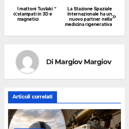
I mattoni Tuvlaki ™
La Stazione Spaziale
Navigazione
stampati in 3D e
Internazionale ha un
magnetici
nuovo partner nella
articoli
medicina rigenerativa
Di
Margiov Margiov
Articoli correlati