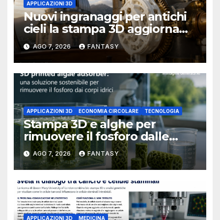
APPLICAZIONI 3D
Nuovi ingranaggi per antichi
cieli la stampa 3D aggiorna
un osservatorio del 1930 della
AGO 7, 2026
FANTASY
University of Arkansas at
Little Rock
APPLICAZIONI 3D
ECONOMIA CIRCOLARE
TECNOLOGIA
Stampa 3D e alghe per
rimuovere il fosforo dalle
acque il progetto della
AGO 7, 2026
FANTASY
Florida Atlantic University
APPLICAZIONI 3D
MEDICINA