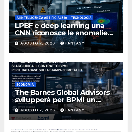
AI INTELLIGENZA ARTIFICIALE IA
TECNOLOGIA
LPBF e deep learning una
CNN riconosce le anomalie
del bagno di fusione
AGOSTO 7, 2026
FANTASY
ECONOMIA
The Barnes Global Advisors
svilupperà per BPMI un
database per la stampa 3D
AGOSTO 7, 2026
FANTASY
metallica destinata alla filiera
navale statunitense