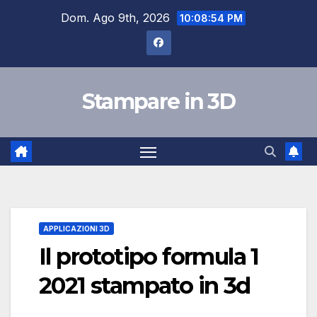
Salta
Dom. Ago 9th, 2026
10:08:55 PM
al
contenuto
Stampare in 3D
APPLICAZIONI 3D
Il prototipo formula 1
2021 stampato in 3d