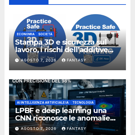
ECONOMIA
SOCIETÀ
Stampa 3D e sicurezza sul
lavoro, i rischi dell’additive
manufacturing secondo
AGOSTO 7, 2026
FANTASY
NIOSH
AI INTELLIGENZA ARTIFICIALE IA
TECNOLOGIA
LPBF e deep learning una
CNN riconosce le anomalie
del bagno di fusione
AGOSTO 7, 2026
FANTASY