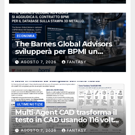
ECONOMIA
The Barnes Global Advisors
svilupperà per BPMI un
database per la stampa 3D
AGOSTO 7, 2026
FANTASY
metallica destinata alla filiera
navale statunitense
ULTIME NOTIZIE
Multi-Agent CAD trasforma il
testo in CAD usando 116 volte
meno token
AGOSTO 7, 2026
FANTASY