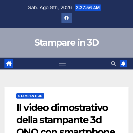
Skip
Sab. Ago 8th, 2026
3:37:57 AM
to
content
Stampare in 3D
STAMPANTI 3D
Il video dimostrativo
della stampante 3d
ONO con smartphone