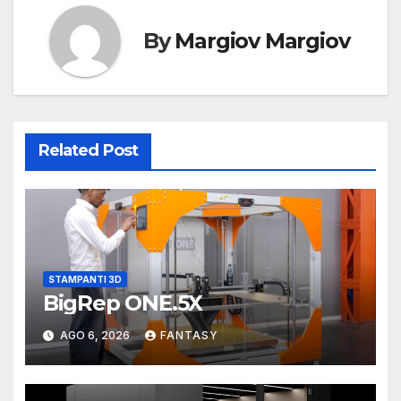
By
Margiov Margiov
Related Post
STAMPANTI 3D
BigRep ONE.5X
AGO 6, 2026
FANTASY