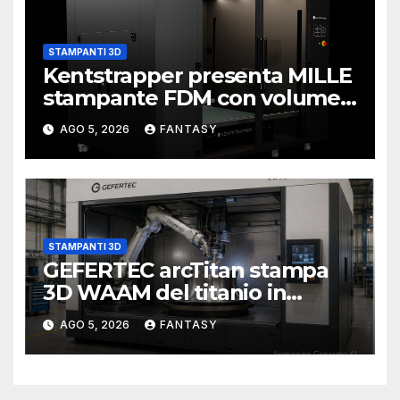
STAMPANTI 3D
Kentstrapper presenta MILLE
stampante FDM con volume
di stampa da un metro cubo
AGO 5, 2026
FANTASY
STAMPANTI 3D
GEFERTEC arcTitan stampa
3D WAAM del titanio in
camera inerte
AGO 5, 2026
FANTASY