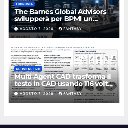
ECONOMIA
The Barnes Global Advisors
svilupperà per BPMI un
database per la stampa 3D
AGOSTO 7, 2026
FANTASY
metallica destinata alla filiera
navale statunitense
ULTIME NOTIZIE
Multi-Agent CAD trasforma il
testo in CAD usando 116 volte
meno token
AGOSTO 7, 2026
FANTASY