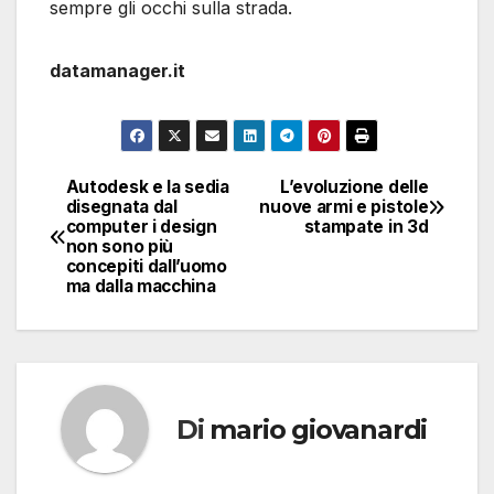
sempre gli occhi sulla strada.
datamanager.it
Autodesk e la sedia
L’evoluzione delle
Navigazione
disegnata dal
nuove armi e pistole
computer i design
stampate in 3d
articoli
non sono più
concepiti dall’uomo
ma dalla macchina
Di
mario giovanardi