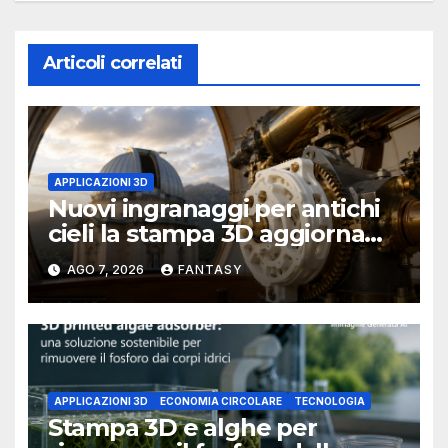
Articoli correlati
APPLICAZIONI 3D
Nuovi ingranaggi per antichi
cieli la stampa 3D aggiorna
un osservatorio del 1930 della
AGO 7, 2026
FANTASY
University of Arkansas at
Little Rock
APPLICAZIONI 3D
ECONOMIA CIRCOLARE
TECNOLOGIA
Stampa 3D e alghe per