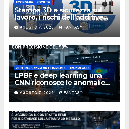
ECONOMIA
SOCIETÀ
Stampa 3D e sicurezza sul
lavoro, i rischi dell’additive
manufacturing secondo
AGOSTO 7, 2026
FANTASY
NIOSH
AI INTELLIGENZA ARTIFICIALE IA
TECNOLOGIA
LPBF e deep learning una
CNN riconosce le anomalie
del bagno di fusione
AGOSTO 7, 2026
FANTASY