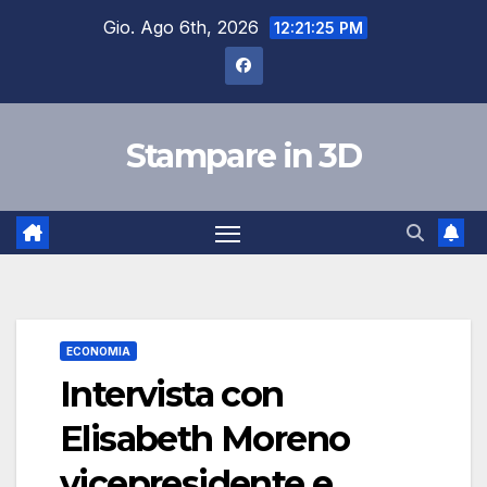
Salta
Gio. Ago 6th, 2026
12:21:26 PM
al
contenuto
Stampare in 3D
ECONOMIA
Intervista con
Elisabeth Moreno
vicepresidente e