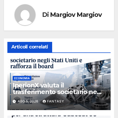
Di
Margiov Margiov
Articoli correlati
ECONOMIA
IperionX valuta il
trasferimento societario negli
Stati Uniti e rafforza il board,
AGO 5, 2026
FANTASY
ha nominato Michael J.
Loparco amministratore