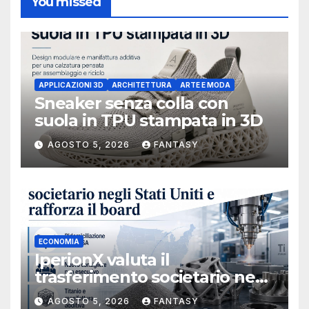
You missed
APPLICAZIONI 3D
ARCHITETTURA
ARTE E MODA
Sneaker senza colla con
suola in TPU stampata in 3D
AGOSTO 5, 2026
FANTASY
ECONOMIA
IperionX valuta il
trasferimento societario negli
Stati Uniti e rafforza il board,
AGOSTO 5, 2026
FANTASY