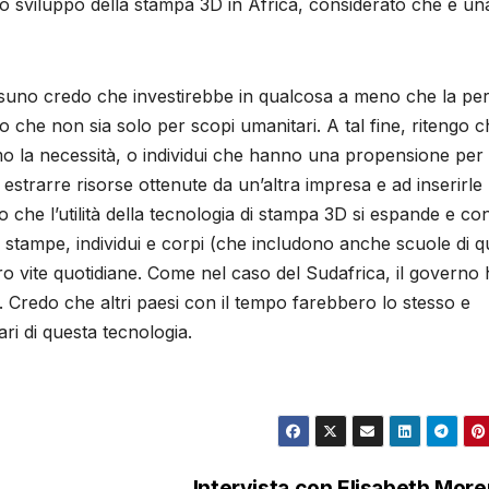
lo sviluppo della stampa 3D in Africa, considerato che è un
ssuno credo che investirebbe in qualcosa a meno che la pe
che non sia solo per scopi umanitari. A tal fine, ritengo c
mo la necessità, o individui che hanno una propensione per 
estrarre risorse ottenute da un’altra impresa e ad inserirle 
 che l’utilità della tecnologia di stampa 3D si espande e co
 stampe, individui e corpi (che includono anche scuole di q
oro vite quotidiane. Come nel caso del Sudafrica, il governo
a. Credo che altri paesi con il tempo farebbero lo stesso e
ri di questa tecnologia.
Intervista con Elisabeth Mor