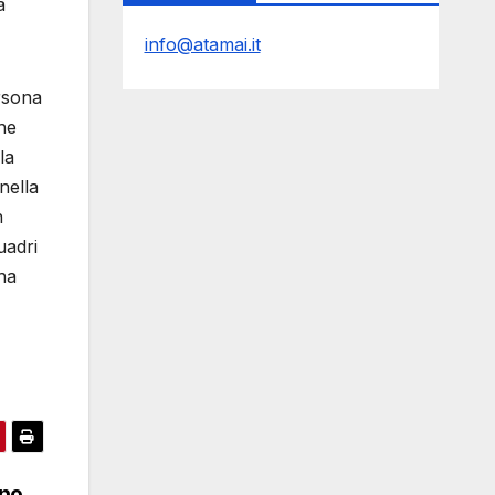
a
info@atamai.it
rsona
he
la
nella
n
uadri
 ha
eno