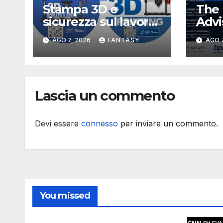
Stampa 3D e
The 
sicurezza sul lavoro,
Advi
i rischi dell’additive
per 
AGO 7, 2026
FANTASY
AGO 7
manufacturing
data
secondo NIOSH
sta
meta
alla 
Lascia un commento
stat
Devi essere
connesso
per inviare un commento.
You missed