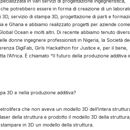
ecializzata in vari servizi di progettazione ingegneristica,
he potrebbero essere in forma di creazione di un laborat
i 3D, servizio di stampa 3D, progettazione di parti e formaz
eria e Ghana e abbiamo realizzato progetti per aziende come
 Global Ocean e molti altri. Di recente abbiamo tenuto diver
elle donne ingegnere professionisti in Nigeria, la Società deg
nferenza DigiFab, Girls Hackathon for Justice e, per il bene,
 l’Africa. È chiamato “Il futuro della produzione additiva i
ampa 3D e nella produzione additiva?
trolifera che non aveva un modello 3D dell’intera struttur
aser della struttura e prodotto il modello 3D della struttura
 stampare in 3D un modello della struttura.