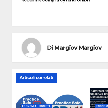
Navigazione
articoli
Di
Margiov Margiov
Articoli correlati
ECONOMIA
SOCIETÀ
ECONOM