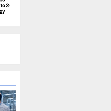
ato
ogy