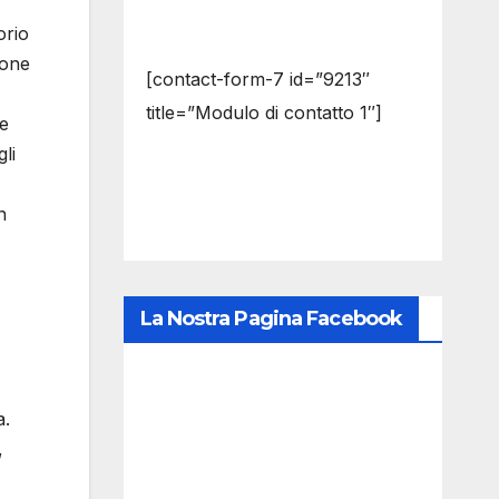
orio
ione
[contact-form-7 id=”9213″
title=”Modulo di contatto 1″]
se
li
n
La Nostra Pagina Facebook
a.
,