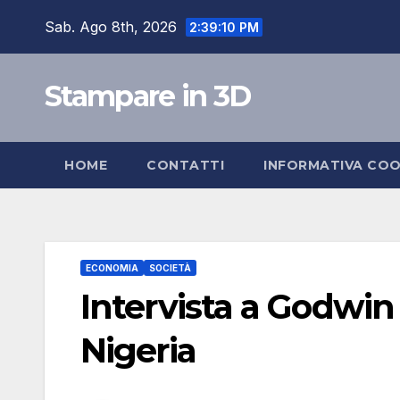
Salta
Sab. Ago 8th, 2026
2:39:11 PM
al
contenuto
Stampare in 3D
HOME
CONTATTI
INFORMATIVA COO
ECONOMIA
SOCIETÀ
Intervista a Godwin 
Nigeria