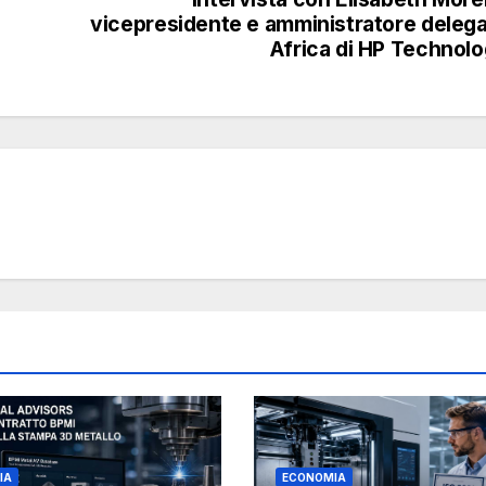
vicepresidente e amministratore deleg
Africa di HP Technol
IA
ECONOMIA