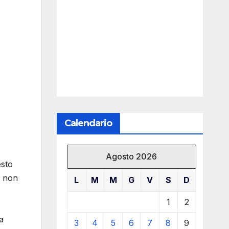
Calendario
Agosto 2026
esto
i non
L
M
M
G
V
S
D
1
2
a
3
4
5
6
7
8
9