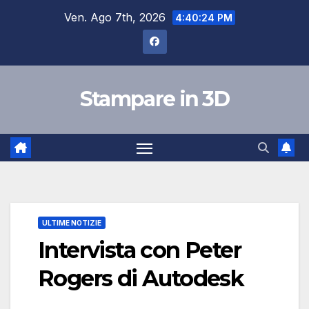
Salta
Ven. Ago 7th, 2026
4:40:25 PM
al
contenuto
Stampare in 3D
ULTIME NOTIZIE
Intervista con Peter
Rogers di Autodesk