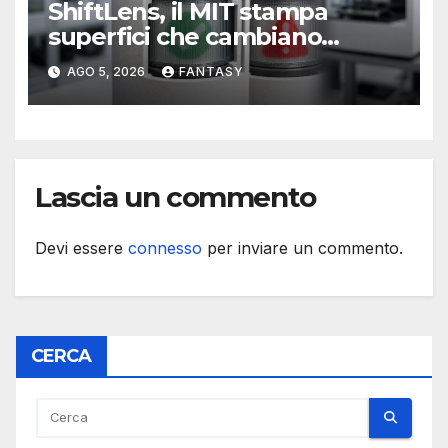
ShiftLens, il MIT stampa
superfici che cambiano
immagine senza elettronica
AGO 5, 2026
FANTASY
Lascia un commento
Devi essere
connesso
per inviare un commento.
CERCA