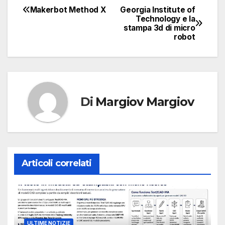
Makerbot Method X
Georgia Institute of
Navigazione
Technology e la
stampa 3d di micro
articoli
robot
Di
Margiov Margiov
Articoli correlati
ULTIME NOTIZIE