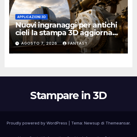
APPLICAZIONI 3D
Nuovi ingranaggi per antichi
cieli la stampa 3D aggiorna
un osservatorio del 1930 della
AGOSTO 7, 2026
FANTASY
University of Arkansas at
Little Rock
Stampare in 3D
Proudly powered by WordPress
|
Tema:
Newsup
di
Themeansar
.