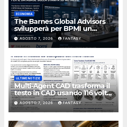
ECONOMIA
The Barnes Global Advisors
svilupperà per BPMI un
database per la stampa 3D
AGOSTO 7, 2026
FANTASY
metallica destinata alla filiera
navale statunitense
ULTIME NOTIZIE
Multi-Agent CAD trasforma il
testo in CAD usando 116 volte
meno token
AGOSTO 7, 2026
FANTASY