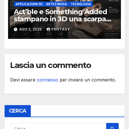
APPLICAZIONI 3D
ARTE E MODA
TECNOLOGIA
Act’ble e Something Added
stampano in 3D una scarpa
da punta modulare
AGO 3, 2026
FANTASY
progettata per durare cinque
volte di più
Lascia un commento
Devi essere
connesso
per inviare un commento.
CERCA