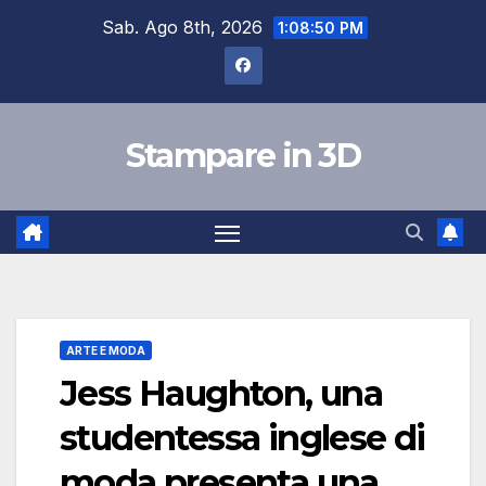
Salta
Sab. Ago 8th, 2026
1:08:51 PM
al
contenuto
Stampare in 3D
ARTE E MODA
Jess Haughton, una
studentessa inglese di
moda presenta una