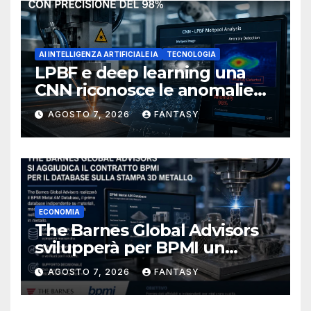
AI INTELLIGENZA ARTIFICIALE IA
TECNOLOGIA
LPBF e deep learning una
CNN riconosce le anomalie
del bagno di fusione
AGOSTO 7, 2026
FANTASY
ECONOMIA
The Barnes Global Advisors
svilupperà per BPMI un
database per la stampa 3D
AGOSTO 7, 2026
FANTASY
metallica destinata alla filiera
navale statunitense