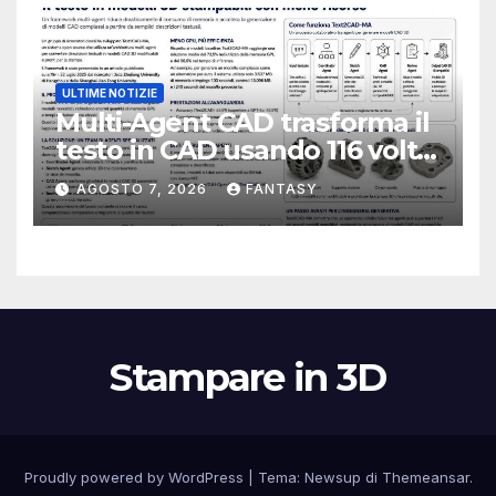
ULTIME NOTIZIE
Multi-Agent CAD trasforma il
testo in CAD usando 116 volte
meno token
AGOSTO 7, 2026
FANTASY
Stampare in 3D
Proudly powered by WordPress
|
Tema:
Newsup
di
Themeansar
.