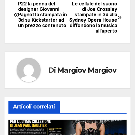
P22 la penna del
Le cellule del suono
Navigazione
designer Giovanni
di Joe Crossley
Pagnotta stampata in
stampate in 3d alla
articoli
3d su Kickstarter ad
Sydney Opera House
un prezzo contenuto
diffondono la musica
all’aperto
Di
Margiov Margiov
Articoli correlati