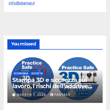
info@atamai.it
You missed
ECONOMIA
SOCIETÀ
Stampa 3D e sicurezza sul
lavoro, i rischi dell’additive
manufacturing secondo
AGOSTO 7, 2026
FANTASY
NIOSH