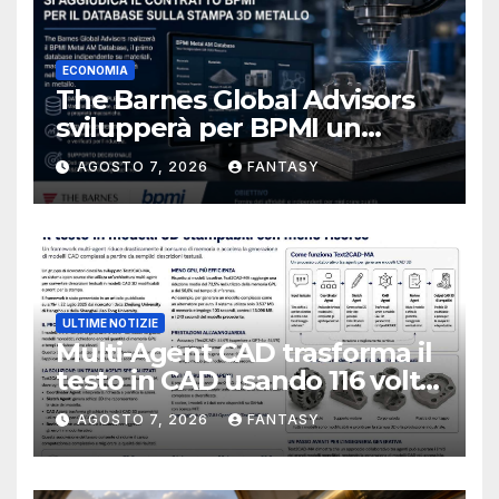
ECONOMIA
The Barnes Global Advisors
svilupperà per BPMI un
database per la stampa 3D
AGOSTO 7, 2026
FANTASY
metallica destinata alla filiera
navale statunitense
ULTIME NOTIZIE
Multi-Agent CAD trasforma il
testo in CAD usando 116 volte
meno token
AGOSTO 7, 2026
FANTASY