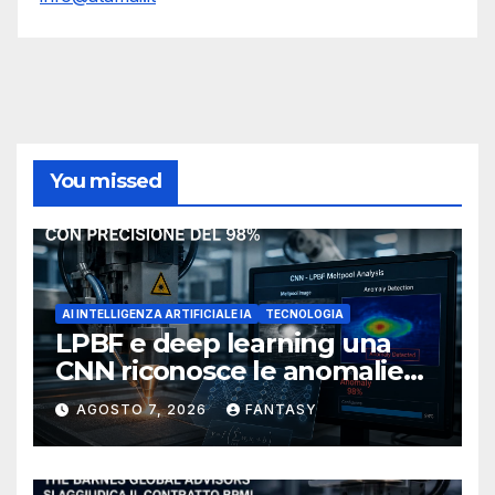
You missed
AI INTELLIGENZA ARTIFICIALE IA
TECNOLOGIA
LPBF e deep learning una
CNN riconosce le anomalie
del bagno di fusione
AGOSTO 7, 2026
FANTASY