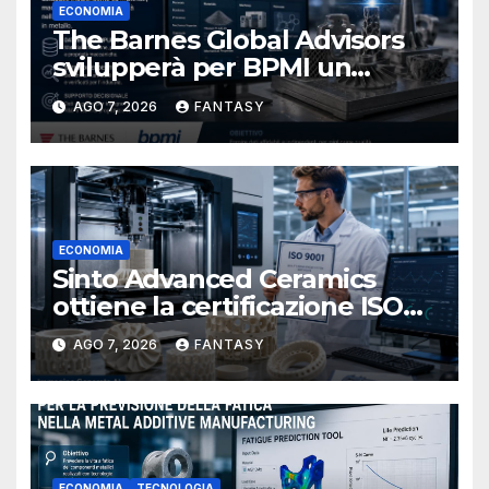
ECONOMIA
The Barnes Global Advisors
svilupperà per BPMI un
database per la stampa 3D
AGO 7, 2026
FANTASY
metallica destinata alla filiera
navale statunitense
ECONOMIA
Sinto Advanced Ceramics
ottiene la certificazione ISO
9001 per la stampa 3D di
AGO 7, 2026
FANTASY
ceramiche tecniche
ECONOMIA
TECNOLOGIA