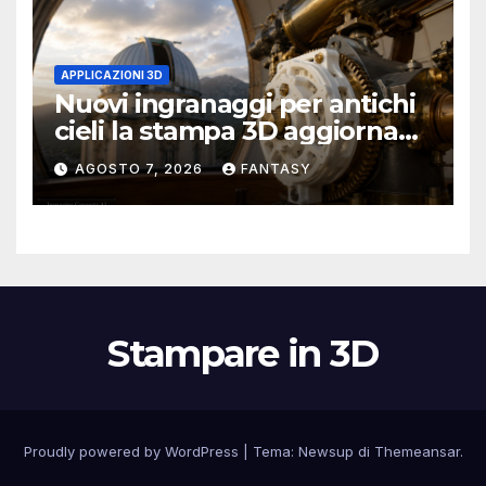
APPLICAZIONI 3D
Nuovi ingranaggi per antichi
cieli la stampa 3D aggiorna
un osservatorio del 1930 della
AGOSTO 7, 2026
FANTASY
University of Arkansas at
Little Rock
Stampare in 3D
Proudly powered by WordPress
|
Tema:
Newsup
di
Themeansar
.