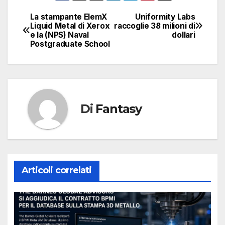
La stampante ElemX
Uniformity Labs
Navigazione
Liquid Metal di Xerox
raccoglie 38 milioni di
e la (NPS) Naval
dollari
articoli
Postgraduate School
Di
Fantasy
Articoli correlati