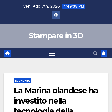
Salta
Ven. Ago 7th, 2026
4:49:39 PM
al
contenuto
Stampare in 3D
ECONOMIA
La Marina olandese ha
investito nella
tecnologia della