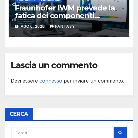
Fraunhofer IWM prevede la
fatica dei componenti
metallici stampati in 3D
AGO 6, 2026
FANTASY
Lascia un commento
Devi essere
connesso
per inviare un commento.
CERCA