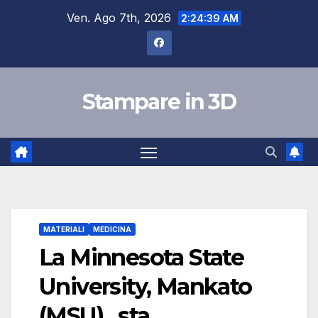
Salta
Ven. Ago 7th, 2026
2:24:40 AM
al
contenuto
Stampare in 3D
MATERIALI
MEDICINA
La Minnesota State
University, Mankato
(MSU) , sta