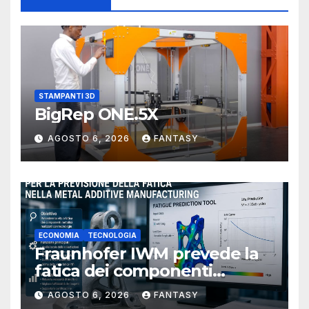
STAMPANTI 3D
BigRep ONE.5X
AGOSTO 6, 2026
FANTASY
ECONOMIA
TECNOLOGIA
Fraunhofer IWM prevede la
fatica dei componenti
metallici stampati in 3D
AGOSTO 6, 2026
FANTASY