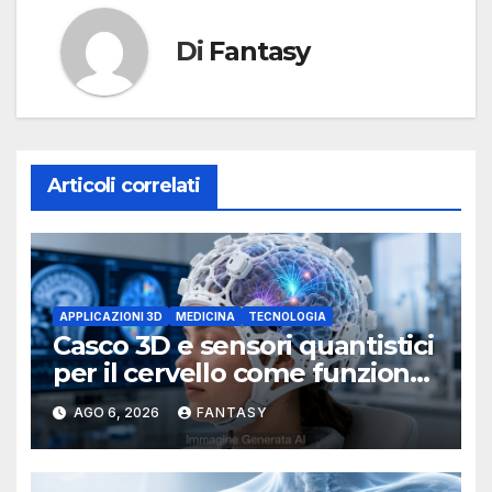
Di
Fantasy
Articoli correlati
APPLICAZIONI 3D
MEDICINA
TECNOLOGIA
Casco 3D e sensori quantistici
per il cervello come funziona
l’OPM-MEG
AGO 6, 2026
FANTASY