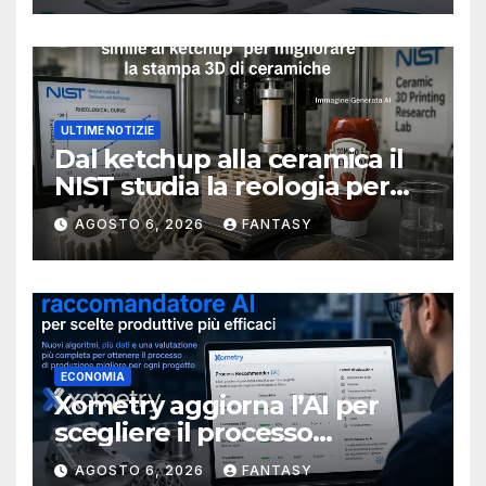
ULTIME NOTIZIE
Dal ketchup alla ceramica il
NIST studia la reologia per
rendere più affidabile la
AGOSTO 6, 2026
FANTASY
stampa 3D
ECONOMIA
Xometry aggiorna l’AI per
scegliere il processo
produttivo più adatto
AGOSTO 6, 2026
FANTASY