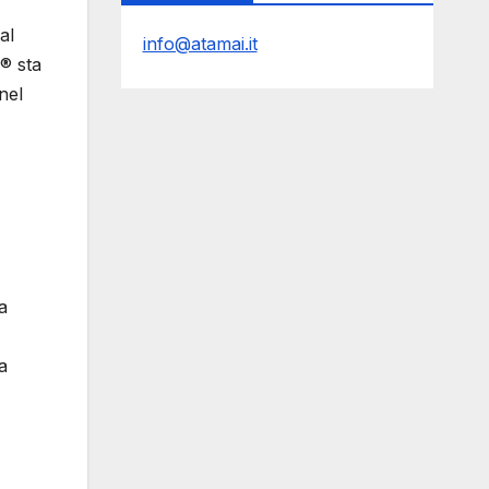
al
info@atamai.it
® sta
nel
a
a