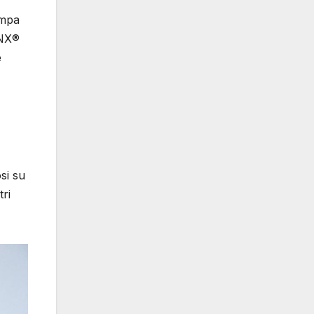
ampa
INX®
e
si su
tri