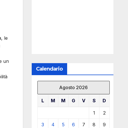
, le
i
me un
Calendario
lità
Agosto 2026
L
M
M
G
V
S
D
1
2
3
4
5
6
7
8
9