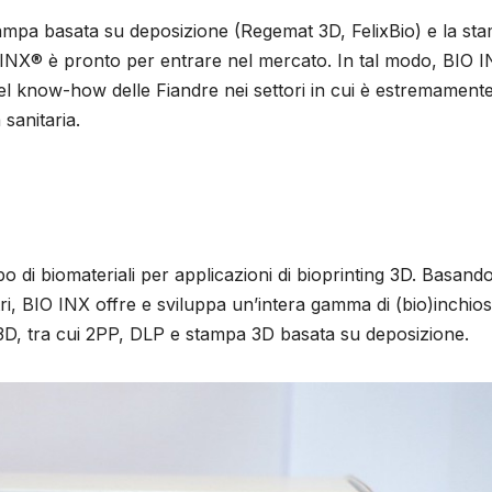
stampa basata su deposizione (Regemat 3D, FelixBio) e la st
 INX® è pronto per entrare nel mercato. In tal modo, BIO 
del know-how delle Fiandre nei settori in cui è estremament
sanitaria.
o di biomateriali per applicazioni di bioprinting 3D. Basando
tri, BIO INX offre e sviluppa un’intera gamma di (bio)inchios
a 3D, tra cui 2PP, DLP e stampa 3D basata su deposizione.