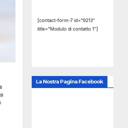
[contact-form-7 id=”9213″
title=”Modulo di contatto 1″]
La Nostra Pagina Facebook
i
di
i