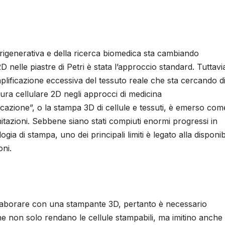
a rigenerativa e della ricerca biomedica sta cambiando
 nelle piastre di Petri è stata l’approccio standard. Tuttavia
lificazione eccessiva del tessuto reale che sta cercando d
oltura cellulare 2D negli approcci di medicina
ricazione”, o la stampa 3D di cellule e tessuti, è emerso co
tazioni. Sebbene siano stati compiuti enormi progressi in
ia di stampa, uno dei principali limiti è legato alla disponibi
oni.
da elaborare con una stampante 3D, pertanto è necessario
he non solo rendano le cellule stampabili, ma imitino anche