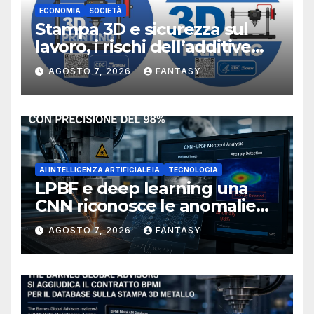
ECONOMIA
SOCIETÀ
Stampa 3D e sicurezza sul
lavoro, i rischi dell’additive
manufacturing secondo
AGOSTO 7, 2026
FANTASY
NIOSH
AI INTELLIGENZA ARTIFICIALE IA
TECNOLOGIA
LPBF e deep learning una
CNN riconosce le anomalie
del bagno di fusione
AGOSTO 7, 2026
FANTASY