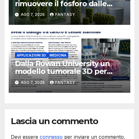
rimuovere il fosforo dalle
acque il progetto della
AGO 7, 2026
FANTASY
Florida Atlantic University
APPLICAZIONI 3D
MEDICINA
Dalla Rowan University un
modello tumorale 3D per
studiare il dialogo tra cancro
AGO 7, 2026
FANTASY
e cellule staminali
Lascia un commento
Devi essere
connesso
per inviare un commento.