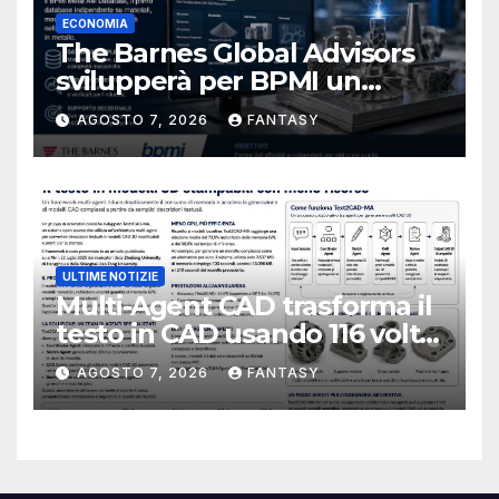
ECONOMIA
The Barnes Global Advisors
svilupperà per BPMI un
database per la stampa 3D
AGOSTO 7, 2026
FANTASY
metallica destinata alla filiera
navale statunitense
ULTIME NOTIZIE
Multi-Agent CAD trasforma il
testo in CAD usando 116 volte
meno token
AGOSTO 7, 2026
FANTASY