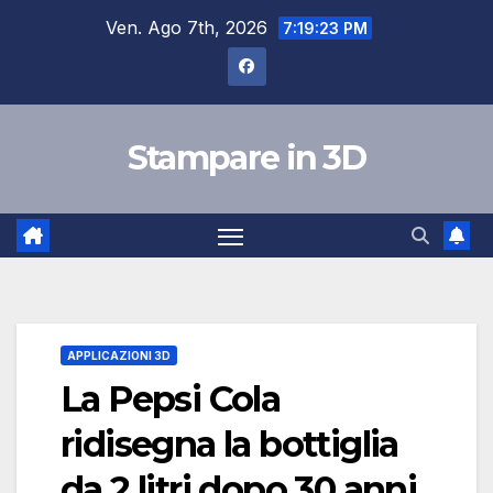
Salta
Ven. Ago 7th, 2026
7:19:24 PM
al
contenuto
Stampare in 3D
APPLICAZIONI 3D
La Pepsi Cola
ridisegna la bottiglia
da 2 litri dopo 30 anni