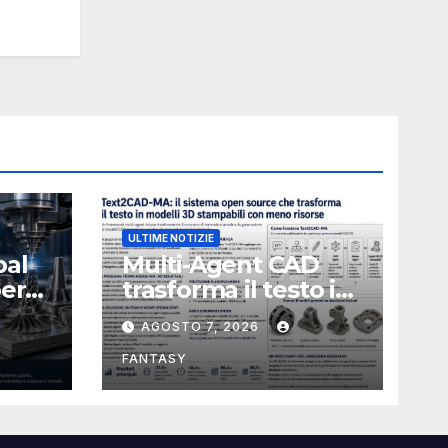
ULTIME NOTIZIE
bal
Multi-Agent CAD
perà
trasforma il testo in
CAD usando 116
AGOSTO 7, 2026
volte meno token
FANTASY
nata
e