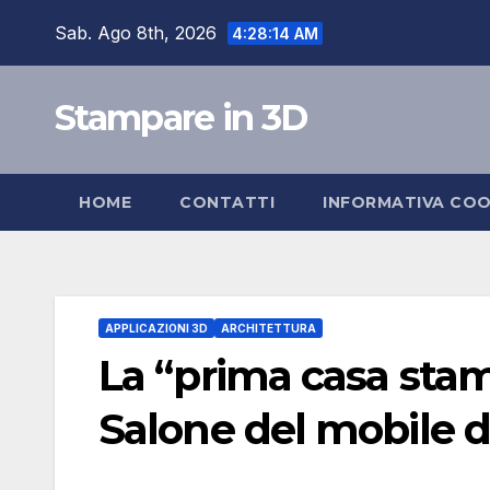
Skip
Sab. Ago 8th, 2026
4:28:15 AM
to
content
Stampare in 3D
HOME
CONTATTI
INFORMATIVA COO
APPLICAZIONI 3D
ARCHITETTURA
La “prima casa stam
Salone del mobile d