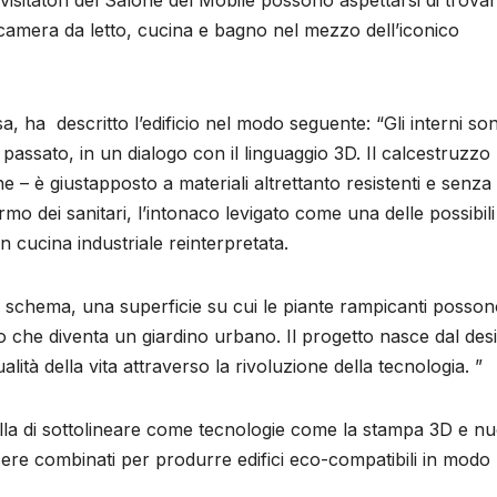
 visitatori del Salone del Mobile possono aspettarsi di trova
 camera da letto, cucina e bagno nel mezzo dell’iconico
a, ha descritto l’edificio nel modo seguente: “Gli interni so
l passato, in un dialogo con il linguaggio 3D. Il calcestruzzo
e – è giustapposto a materiali altrettanto resistenti e senza
armo dei sanitari, l’intonaco levigato come una delle possibili
 un cucina industriale reinterpretata.
o schema, una superficie su cui le piante rampicanti posso
 che diventa un giardino urbano. Il progetto nasce dal desi
lità della vita attraverso la rivoluzione della tecnologia. ”
lla di sottolineare come tecnologie come la stampa 3D e nu
sere combinati per produrre edifici eco-compatibili in modo