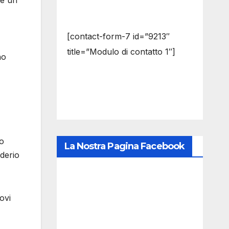
re un
[contact-form-7 id=”9213″
title=”Modulo di contatto 1″]
no
no
La Nostra Pagina Facebook
derio
ovi