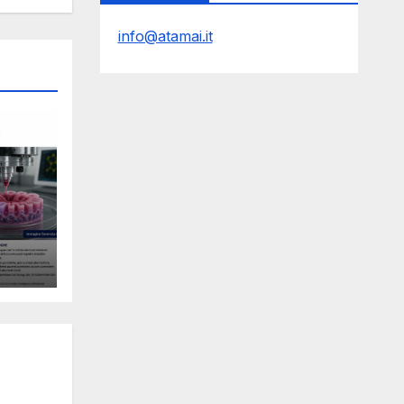
info@atamai.it
le
Y
l
ro e