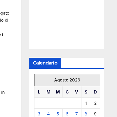
iegato
o di
a
 i
Calendario
Agosto 2026
L
M
M
G
V
S
D
 in
1
2
3
4
5
6
7
8
9