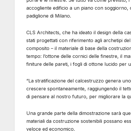
porte e le finestre. Se tutto va come previsto, i
accogliente edificio a un piano con soggiorno,
padiglione di Milano.
CLS Architects, che ha ideato il design della cas
stati progettati con riferimento agli archetipi de
composito – il materiale di base della costruzion
tempo: l’ottone delle cornici delle finestre, il m
finiture delle pareti, i fogli di ottone lucido per
“La stratificazione del calcestruzzo genera un
crescere spontaneamente, raggiungendo il tetto
di pensare al nostro futuro, per migliorare la qua
Una grande parte della dimostrazione sarà que
materiali da costruzione sostenibili possano es
veloce ed economico.