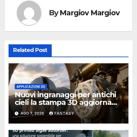
By
Margiov Margiov
Related Post
APPLICAZIONI 3D
Nuovi ingranaggi per antichi
cieli la stampa 3D aggiorna
un osservatorio del 1930 della
AGO 7, 2026
FANTASY
University of Arkansas at
Little Rock