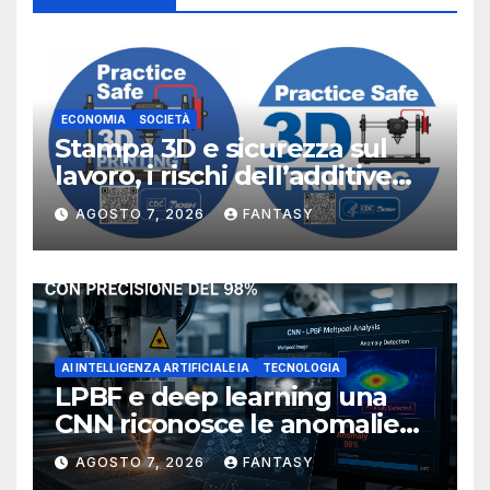
ECONOMIA
SOCIETÀ
Stampa 3D e sicurezza sul
lavoro, i rischi dell’additive
manufacturing secondo
AGOSTO 7, 2026
FANTASY
NIOSH
AI INTELLIGENZA ARTIFICIALE IA
TECNOLOGIA
LPBF e deep learning una
CNN riconosce le anomalie
del bagno di fusione
AGOSTO 7, 2026
FANTASY