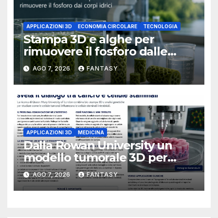
APPLICAZIONI 3D
ECONOMIA CIRCOLARE
TECNOLOGIA
Stampa 3D e alghe per
rimuovere il fosforo dalle
acque il progetto della
AGO 7, 2026
FANTASY
Florida Atlantic University
APPLICAZIONI 3D
MEDICINA
Dalla Rowan University un
modello tumorale 3D per
studiare il dialogo tra cancro
AGO 7, 2026
FANTASY
e cellule staminali