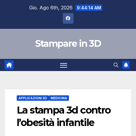
Salta
Gio. Ago 6th, 2026
9:44:15 AM
al
contenuto
Stampare in 3D
APPLICAZIONI 3D
MEDICINA
La stampa 3d contro
l’obesità infantile