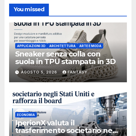
You missed
APPLICAZIONI 3D
ARCHITETTURA
ARTE E MODA
Sneaker senza colla con
suola in TPU stampata in 3D
AGOSTO 5, 2026
FANTASY
ECONOMIA
IperionX valuta il
trasferimento societario negli