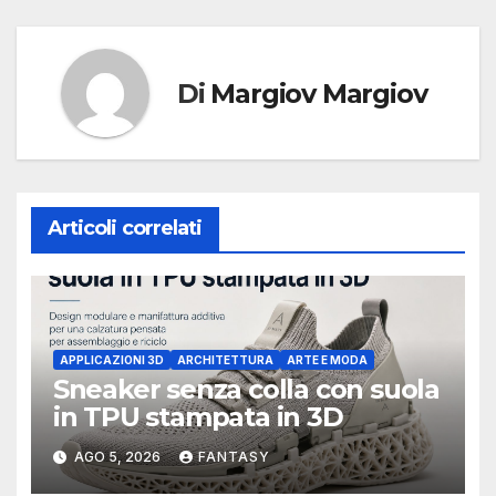
Di
Margiov Margiov
Articoli correlati
APPLICAZIONI 3D
ARCHITETTURA
ARTE E MODA
Sneaker senza colla con suola
in TPU stampata in 3D
AGO 5, 2026
FANTASY