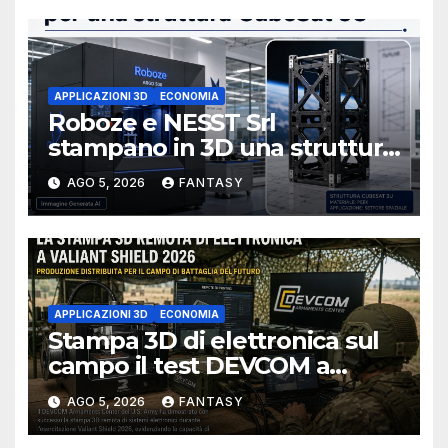
APPLICAZIONI 3D
ECONOMIA
Roboze e NESST Srl
stampano in 3D una struttura
CubeSat 3U in Carbon PEEK
AGO 5, 2026
FANTASY
APPLICAZIONI 3D
ECONOMIA
Stampa 3D di elettronica sul
campo il test DEVCOM a
Valiant Shield 2026
AGO 5, 2026
FANTASY