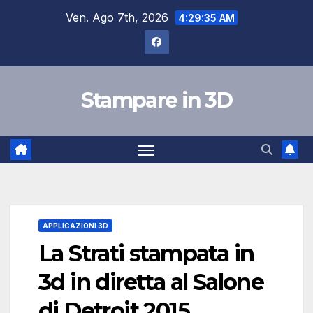
Salta
Ven. Ago 7th, 2026
4:29:36 AM
al
contenuto
Stampare in 3D
APPLICAZIONI 3D
La Strati stampata in
3d in diretta al Salone
di Detroit 2015