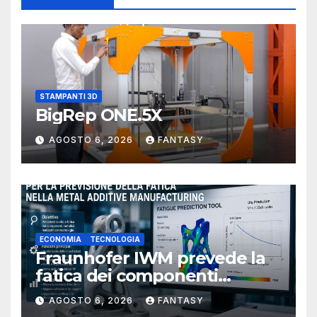
STAMPANTI 3D
BigRep ONE.5X
AGOSTO 6, 2026
FANTASY
ECONOMIA
TECNOLOGIA
Fraunhofer IWM prevede la
fatica dei componenti
metallici stampati in 3D
AGOSTO 6, 2026
FANTASY