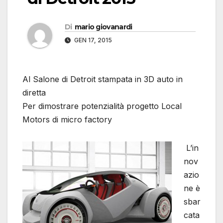
Di
mario giovanardi
GEN 17, 2015
Al Salone di Detroit stampata in 3D auto in
diretta
Per dimostrare potenzialità progetto Local
Motors di micro factory
L’in
nov
azio
ne è
sbar
cata