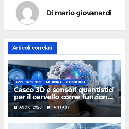
Di
mario giovanardi
Articoli correlati
APPLICAZIONI 3D
MEDICINA
TECNOLOGIA
Casco 3D e sensori quantistici
per il cervello come funziona
l’OPM-MEG
AGO 6, 2026
FANTASY