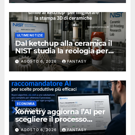
ULTIME NOTIZIE
Dal ketchup alla ceramica il
NIST studia la reologia per
rendere più affidabile la
AGOSTO 6, 2026
FANTASY
stampa 3D
ECONOMIA
Xometry aggiorna l’AI per
scegliere il processo
produttivo più adatto
AGOSTO 6, 2026
FANTASY