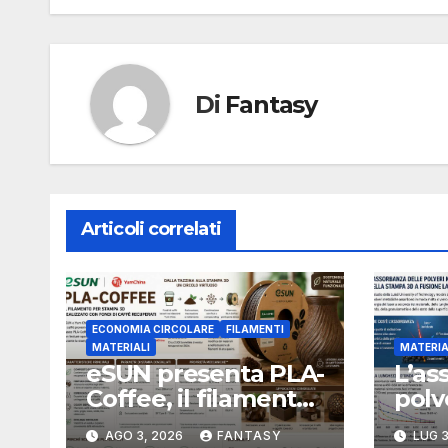
Di
Fantasy
Articoli correlati
ECONOMIA CIRCOLARE
FILAMENTI
MATERIALI
MATERIA
eSUN presenta PLA-
L’as
Coffee, il filamento
polv
per stampa 3D
camb
AGO 3, 2026
FANTASY
LUG 3