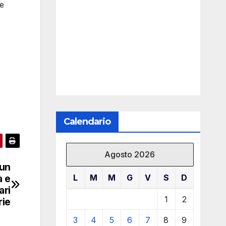
ie
Calendario
Agosto 2026
 un
L
M
M
G
V
S
D
a e
ari
1
2
rie
3
4
5
6
7
8
9