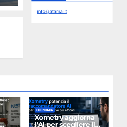
D
info@atamai.it
ECONOMIA
a
Xometry aggiorna
l’AI per scegliere il