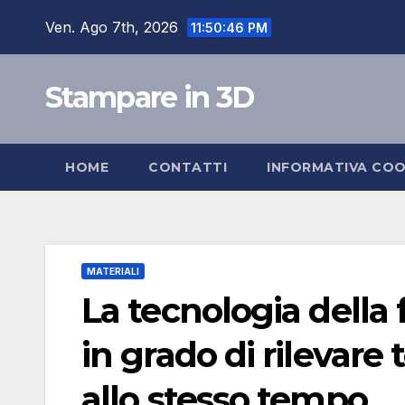
Salta
Ven. Ago 7th, 2026
11:50:47 PM
al
contenuto
Stampare in 3D
HOME
CONTATTI
INFORMATIVA COO
MATERIALI
La tecnologia della 
in grado di rilevare
allo stesso tempo