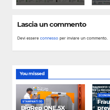
sviluppato con
inte
fondi di caffè
fusi
recuperati
Lascia un commento
Devi essere
connesso
per inviare un commento.
You missed
ECONOM
Fra
STAMPANTI 3D
BigRep ONE.5X
prev