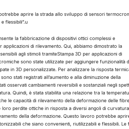
potrebbe aprire la strada allo sviluppo di sensori termocrom
e flessibili”.u
te la fabbricazione di dispositivi ottici complessi e
r applicazioni di rilevamento. Qui, abbiamo dimostrato la
 sensibili agli stimoli tramiteStampa 3D per applicazioni di
romiche sono state utilizzate per aggiungere funzionalità d
ampate in 3D personalizzate. Per analizzare la risposta termic
ne sono stati registrati all’aumento e alla diminuzione della
ti osservati cambiamenti reversibili e sostanziali negli spettr
tura. Quindi, è stata stabilita una relazione tra la temperatu
nche le capacità di rilevamento della deformazione delle fibr
loro perdite ottiche in risposta a diversi angoli di curvatur
levamento della deformazione. Questo lavoro potrebbe aprire
izzabili che siano convenienti, riutilizzabili e flessibili. Le 