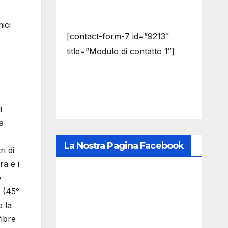
ici
[contact-form-7 id=”9213″
title=”Modulo di contatto 1″]
i
a
La Nostra Pagina Facebook
i di
ra e i
e
a (45°
 la
fibre