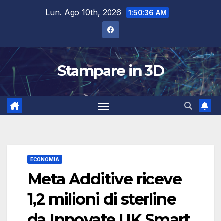
Salta
Lun. Ago 10th, 2026
1:50:37 AM
al
contenuto
Stampare in 3D
ECONOMIA
Meta Additive riceve
1,2 milioni di sterline
da Innovate UK Smart