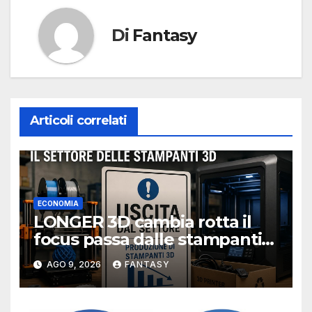
Di
Fantasy
Articoli correlati
ECONOMIA
LONGER 3D cambia rotta il
focus passa dalle stampanti
3D alla stampa UV?
AGO 9, 2026
FANTASY