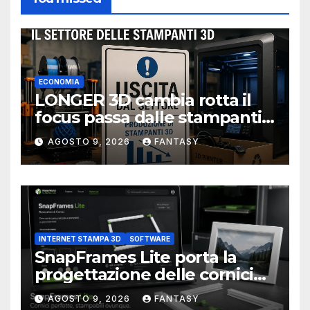
ECONOMIA
LONGER 3D cambia rotta il
focus passa dalle stampanti
3D alla stampa UV?
AGOSTO 9, 2026
FANTASY
INTERNET STAMPA 3D
SOFTWARE
SnapFrames Lite porta la
progettazione delle cornici
personalizzate direttamente
AGOSTO 9, 2026
FANTASY
nel browser